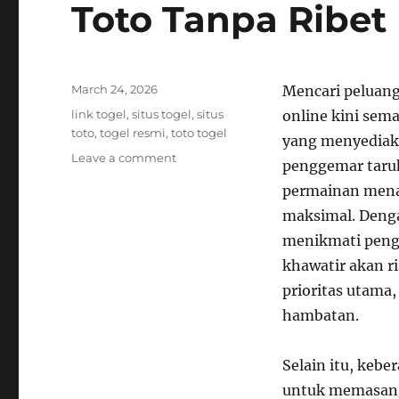
Toto Tanpa Ribet
Posted
March 24, 2026
Mencari peluang
on
Tags
link togel
,
situs togel
,
situs
online kini sem
toto
,
togel resmi
,
toto togel
yang menyediaka
on
Leave a comment
penggemar taruh
Maksimalkan
permainan mena
Permainan
Anda
maksimal. Denga
di
menikmati peng
Situs
khawatir akan r
Toto
Tanpa
prioritas utama
Ribet
hambatan.
Selain itu, keb
untuk memasang 