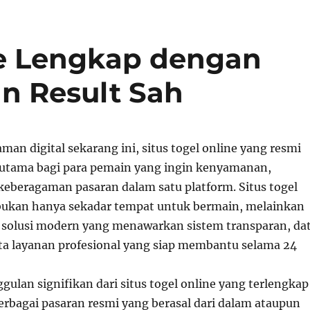
ne Lengkap dengan
n Result Sah
man digital sekarang ini, situs togel online yang resmi
 utama bagi para pemain yang ingin kenyamanan,
eberagaman pasaran dalam satu platform. Situs togel
bukan hanya sekadar tempat untuk bermain, melainkan
solusi modern yang menawarkan sistem transparan, da
rta layanan profesional yang siap membantu selama 24
gulan signifikan dari situs togel online yang terlengkap
erbagai pasaran resmi yang berasal dari dalam ataupun