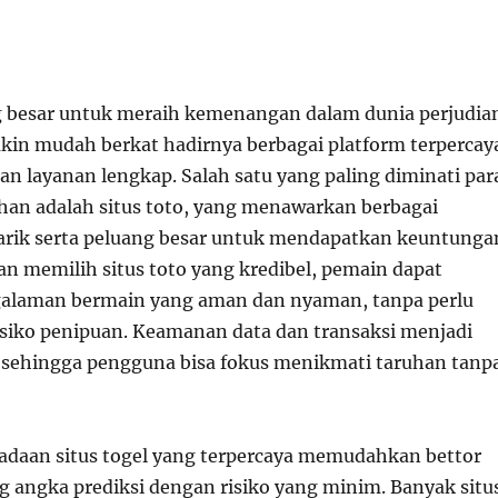
 besar untuk meraih kemenangan dalam dunia perjudia
akin mudah berkat hadirnya berbagai platform terpercay
n layanan lengkap. Salah satu yang paling diminati par
an adalah situs toto, yang menawarkan berbagai
rik serta peluang besar untuk mendapatkan keuntunga
n memilih situs toto yang kredibel, pemain dapat
alaman bermain yang aman dan nyaman, tanpa perlu
isiko penipuan. Keamanan data dan transaksi menjadi
, sehingga pengguna bisa fokus menikmati taruhan tanp
eradaan situs togel yang terpercaya memudahkan bettor
angka prediksi dengan risiko yang minim. Banyak situ