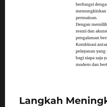
berfungsi denga
memungkinkan p
permainan.
Dengan memilih 
resmi dan akura
pengalaman ber
Kombinasi antara
pelayanan yang t
bagi siapa saja 
modern dan ber
Langkah Mening