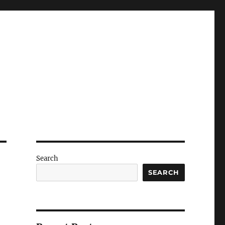
Search
SEARCH