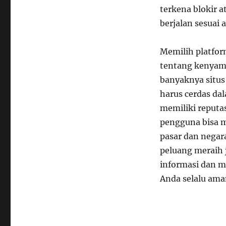
terkena blokir a
berjalan sesuai 
Memilih platfor
tentang kenyam
banyaknya situs
harus cerdas da
memiliki reputas
pengguna bisa m
pasar dan negar
peluang meraih 
informasi dan m
Anda selalu am