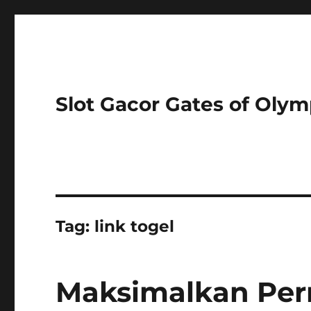
Slot Gacor Gates of Ol
Tag:
link togel
Maksimalkan Per