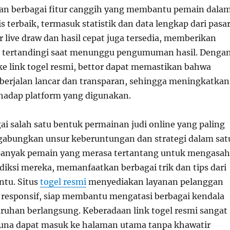
an berbagai fitur canggih yang membantu pemain dala
 terbaik, termasuk statistik dan data lengkap dari pasa
ur live draw dan hasil cepat juga tersedia, memberikan
k tertandingi saat menunggu pengumuman hasil. Denga
ke link togel resmi, bettor dapat memastikan bahwa
i berjalan lancar dan transparan, sehingga meningkatkan
hadap platform yang digunakan.
ai salah satu bentuk permainan judi online yang paling
abungkan unsur keberuntungan dan strategi dalam sat
 Banyak pemain yang merasa tertantang untuk mengasah
ksi mereka, memanfaatkan berbagai trik dan tips dari
ntu. Situs
togel resmi
menyediakan layanan pelanggan
responsif, siap membantu mengatasi berbagai kendala
aruhan berlangsung. Keberadaan link togel resmi sangat
guna dapat masuk ke halaman utama tanpa khawatir