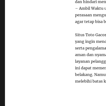
dan hindari men
– Ambil Waktu u
perasaan mengua
agar tetap bisa 
Situs Toto Gacor
yang ingin men
serta pengalam
aman dan nyaman
layanan pelangga
ini dapat memen
belakang. Namun
melebihi batas 