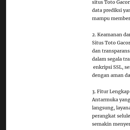
situs Toto Gaco
data prediksi ya
mampu memberik
2. Keamanan da
Situs Toto Gac
dan transparans
dalam segala tr
enkripsi SSL, s
dengan aman da
3. Fitur Lengkap
Antarmuka yang 
langsung, layan
perangkat selu
semakin menye