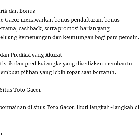
rik dan Bonus
to Gacor menawarkan bonus pendaftaran, bonus
ertama, cashback, serta promosi harian yang
eluang kemenangan dan keuntungan bagi para pemain.
k dan Prediksi yang Akurat
tatistik dan prediksi angka yang disediakan membantu
mbuat pilihan yang lebih tepat saat bertaruh.
Situs Toto Gacor
ermainan di situs Toto Gacor, ikuti langkah-langkah di
n