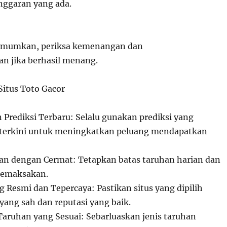
nggaran yang ada.
diumumkan, periksa kemenangan dan
an jika berhasil menang.
Situs Toto Gacor
 Prediksi Terbaru: Selalu gunakan prediksi yang
 terkini untuk meningkatkan peluang mendapatkan
an dengan Cermat: Tetapkan batas taruhan harian dan
memaksakan.
ng Resmi dan Tepercaya: Pastikan situs yang dipilih
 yang sah dan reputasi yang baik.
 Taruhan yang Sesuai: Sebarluaskan jenis taruhan