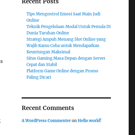
Recent Posts
Tips Mengontrol Emosi Saat Main Judi
Online
Teknik Pengelolaan Modal Untuk Pemula Di
Dunia Taruhan Online
Strategi Ampuh Menang Slot Online yang
Wajib Kamu Coba untuk Mendapatkan
Keuntungan Maksimal
Situs Gaming Masa Depan dengan Server
us
Cepat dan Stabil
Platform Game Online dengan Promo
Paling Dicari
Recent Comments
g
A WordPress Commenter
on
Hello world!