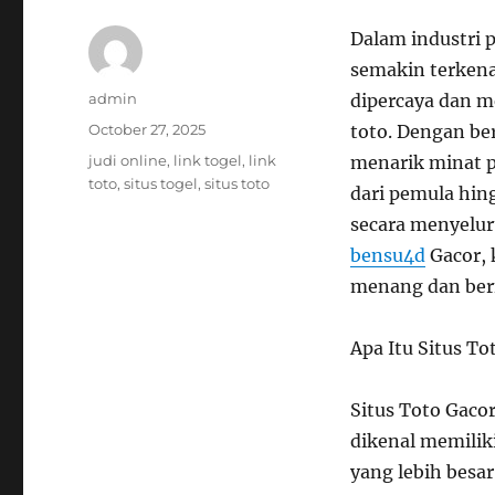
Dalam industri p
semakin terkena
Author
admin
dipercaya dan m
Posted
October 27, 2025
toto. Dengan be
on
Tags
judi online
,
link togel
,
link
menarik minat p
toto
,
situs togel
,
situs toto
dari pemula hin
secara menyelur
bensu4d
Gacor, 
menang dan ber
Apa Itu Situs To
Situs Toto Gaco
dikenal memilik
yang lebih besar