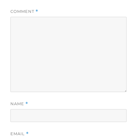
COMMENT
*
NAME
*
EMAIL
*