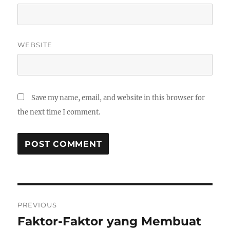
WEBSITE
Save my name, email, and website in this browser for
the next time I comment.
Post
PREVIOUS
navigation
Faktor-Faktor yang Membuat
Previous