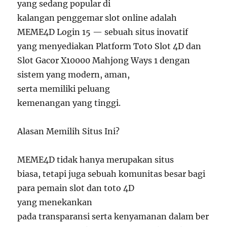
yang sedang popular di
kalangan penggemar slot online adalah
MEME4D Login 15 — sebuah situs inovatif
yang menyediakan Platform Toto Slot 4D dan
Slot Gacor X10000 Mahjong Ways 1 dengan
sistem yang modern, aman,
serta memiliki peluang
kemenangan yang tinggi.
Alasan Memilih Situs Ini?
MEME4D tidak hanya merupakan situs
biasa, tetapi juga sebuah komunitas besar bagi
para pemain slot dan toto 4D
yang menekankan
pada transparansi serta kenyamanan dalam ber