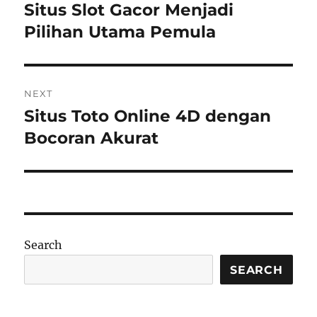
post:
Situs Slot Gacor Menjadi
Pilihan Utama Pemula
NEXT
Situs Toto Online 4D dengan
Next
post:
Bocoran Akurat
Search
SEARCH