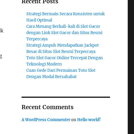
Recent Posts
Strategi Bermain Secara Konsisten untuk
Hasil Optimal
Cara Menang Berkali-kali di Slot Gacor
uk
dengan Link Slot Gacor dan Situs Resmi
Terpercaya
Strategi Ampuh Mendapatkan Jackpot
Besar di Situs Slot Resmi Terpercaya
g
Toto Slot Gacor Online Tercepat Dengan
Teknologi Modern
Cuan Gede Dari Permainan Toto Slot
Dengan Modal Bersahabat
Recent Comments
A WordPress Commenter
on
Hello world!