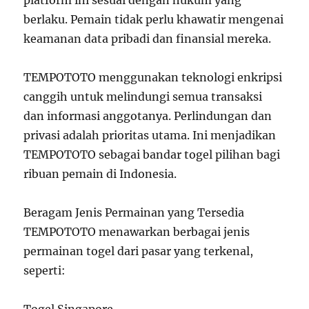
platform ini sesuai dengan hukum yang
berlaku. Pemain tidak perlu khawatir mengenai
keamanan data pribadi dan finansial mereka.
TEMPOTOTO menggunakan teknologi enkripsi
canggih untuk melindungi semua transaksi
dan informasi anggotanya. Perlindungan dan
privasi adalah prioritas utama. Ini menjadikan
TEMPOTOTO sebagai bandar togel pilihan bagi
ribuan pemain di Indonesia.
Beragam Jenis Permainan yang Tersedia
TEMPOTOTO menawarkan berbagai jenis
permainan togel dari pasar yang terkenal,
seperti: