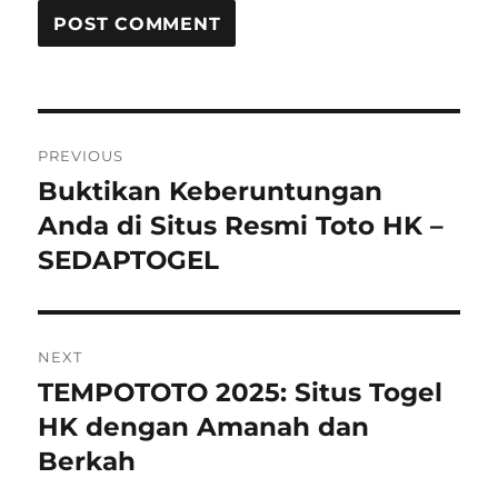
Post
PREVIOUS
navigation
Buktikan Keberuntungan
Previous
post:
Anda di Situs Resmi Toto HK –
SEDAPTOGEL
NEXT
TEMPOTOTO 2025: Situs Togel
Next
post:
HK dengan Amanah dan
Berkah