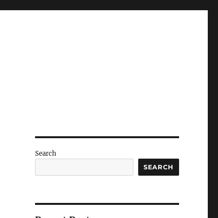
Search
SEARCH