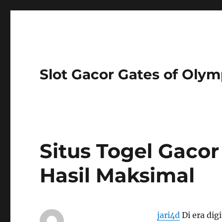
Slot Gacor Gates of Ol
Situs Togel Gacor
Hasil Maksimal
jari4d
Di era digi