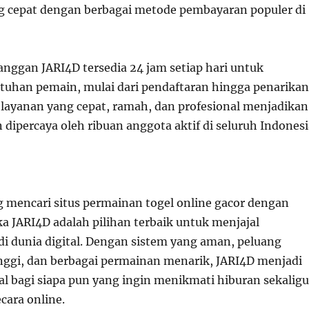
g cepat dengan berbagai metode pembayaran populer di
anggan JARI4D tersedia 24 jam setiap hari untuk
uhan pemain, mulai dari pendaftaran hingga penarikan
ayanan yang cepat, ramah, dan profesional menjadikan
n dipercaya oleh ribuan anggota aktif di seluruh Indonesi
g mencari situs permainan togel online gacor dengan
a JARI4D adalah pilihan terbaik untuk menjajal
i dunia digital. Dengan sistem yang aman, peluang
ggi, dan berbagai permainan menarik, JARI4D menjadi
al bagi siapa pun yang ingin menikmati hiburan sekaligu
cara online.