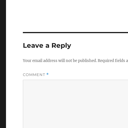
Leave a Reply
Your email address will not be published.
Required fields
COMMENT
*