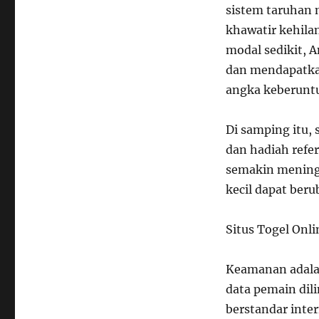
sistem taruhan 
khawatir kehila
modal sedikit, A
dan mendapatka
angka keberunt
Di samping itu, 
dan hadiah refe
semakin meningk
kecil dapat ber
Situs Togel Onl
Keamanan adalah
data pemain dil
berstandar inter