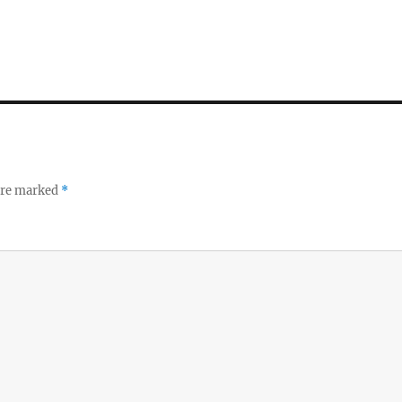
 are marked
*