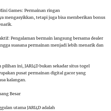
Mini Games: Permainan ringan
a mengasyikkan, tetapi juga bisa memberikan bonus
narik.
aktif: Pengalaman bermain langsung bersama dealer
hingga suasana permainan menjadi lebih menarik dan
pilihan ini, JARI4D bukan sekadar situs togel
erupakan pusat permainan digital gacor yang
mua kalangan.
luang Besar
ggulan utama JARI4D adalah