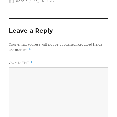
Author
Posted
admin
May 14, 2026
on
Leave a Reply
Your email address will not be published.
Required fields
are marked
*
COMMENT
*