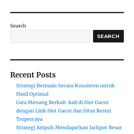
Search
SEARCH
Recent Posts
Strategi Bermain Secara Konsisten untuk
Hasil Optimal
Cara Menang Berkali-kali di Slot Gacor
dengan Link Slot Gacor dan Situs Resmi
Terpercaya
Strategi Ampuh Mendapatkan Jackpot Besar