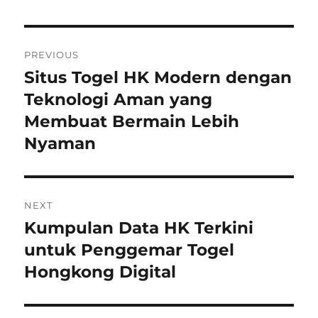
Post
PREVIOUS
navigation
Situs Togel HK Modern dengan
Previous
post:
Teknologi Aman yang
Membuat Bermain Lebih
Nyaman
NEXT
Kumpulan Data HK Terkini
Next
post:
untuk Penggemar Togel
Hongkong Digital