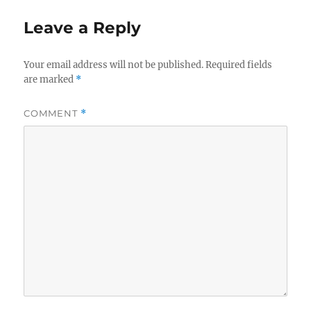
Leave a Reply
Your email address will not be published.
Required fields
are marked
*
COMMENT
*