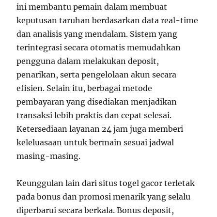
ini membantu pemain dalam membuat
keputusan taruhan berdasarkan data real-time
dan analisis yang mendalam. Sistem yang
terintegrasi secara otomatis memudahkan
pengguna dalam melakukan deposit,
penarikan, serta pengelolaan akun secara
efisien. Selain itu, berbagai metode
pembayaran yang disediakan menjadikan
transaksi lebih praktis dan cepat selesai.
Ketersediaan layanan 24 jam juga memberi
keleluasaan untuk bermain sesuai jadwal
masing-masing.
Keunggulan lain dari situs togel gacor terletak
pada bonus dan promosi menarik yang selalu
diperbarui secara berkala. Bonus deposit,