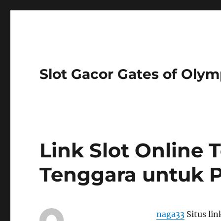
Slot Gacor Gates of Ol
Link Slot Online 
Tenggara untuk 
naga33
Situs lin