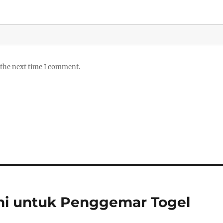
 the next time I comment.
ni untuk Penggemar Togel