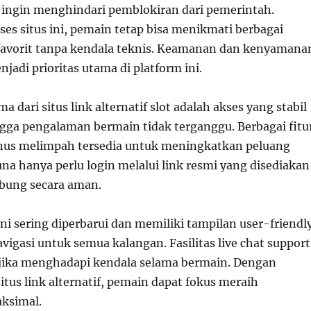
g ingin menghindari pemblokiran dari pemerintah.
s situs ini, pemain tetap bisa menikmati berbagai
favorit tanpa kendala teknis. Keamanan dan kenyamana
jadi prioritas utama di platform ini.
 dari situs link alternatif slot adalah akses yang stabil
ngga pengalaman bermain tidak terganggu. Berbagai fitu
nus melimpah tersedia untuk meningkatkan peluang
a hanya perlu login melalui link resmi yang disediakan
ubung secara aman.
s ini sering diperbarui dan memiliki tampilan user-friendl
gasi untuk semua kalangan. Fasilitas live chat support
jika menghadapi kendala selama bermain. Dengan
tus link alternatif, pemain dapat fokus meraih
ksimal.