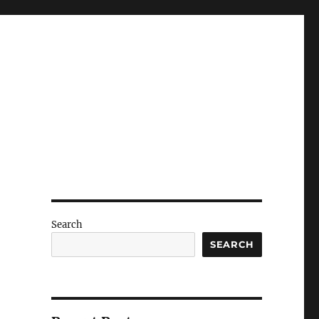
Search
SEARCH