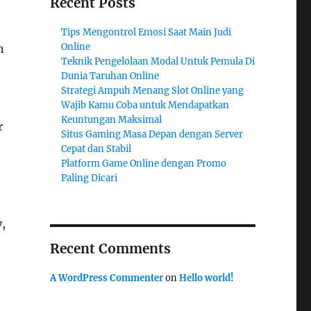
Recent Posts
Tips Mengontrol Emosi Saat Main Judi
Online
n
Teknik Pengelolaan Modal Untuk Pemula Di
Dunia Taruhan Online
Strategi Ampuh Menang Slot Online yang
Wajib Kamu Coba untuk Mendapatkan
Keuntungan Maksimal
r
Situs Gaming Masa Depan dengan Server
Cepat dan Stabil
Platform Game Online dengan Promo
Paling Dicari
y,
Recent Comments
A WordPress Commenter
on
Hello world!