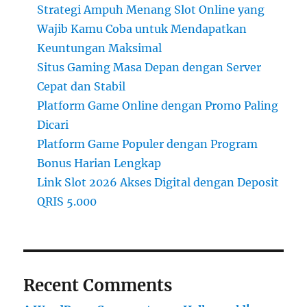
Strategi Ampuh Menang Slot Online yang
Wajib Kamu Coba untuk Mendapatkan
Keuntungan Maksimal
Situs Gaming Masa Depan dengan Server
Cepat dan Stabil
Platform Game Online dengan Promo Paling
Dicari
Platform Game Populer dengan Program
Bonus Harian Lengkap
Link Slot 2026 Akses Digital dengan Deposit
QRIS 5.000
Recent Comments