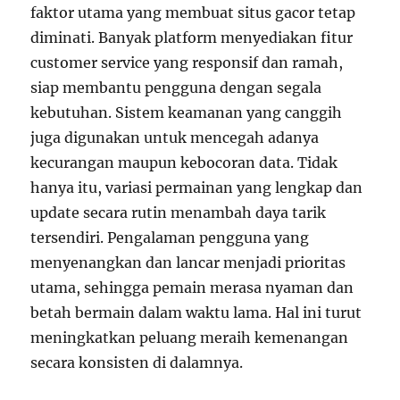
faktor utama yang membuat situs gacor tetap
diminati. Banyak platform menyediakan fitur
customer service yang responsif dan ramah,
siap membantu pengguna dengan segala
kebutuhan. Sistem keamanan yang canggih
juga digunakan untuk mencegah adanya
kecurangan maupun kebocoran data. Tidak
hanya itu, variasi permainan yang lengkap dan
update secara rutin menambah daya tarik
tersendiri. Pengalaman pengguna yang
menyenangkan dan lancar menjadi prioritas
utama, sehingga pemain merasa nyaman dan
betah bermain dalam waktu lama. Hal ini turut
meningkatkan peluang meraih kemenangan
secara konsisten di dalamnya.