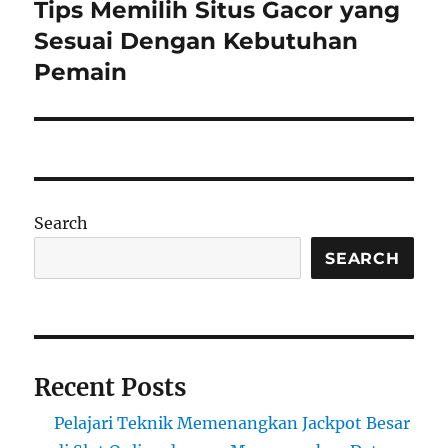
Tips Memilih Situs Gacor yang
Next
post:
Sesuai Dengan Kebutuhan
Pemain
Search
SEARCH
Recent Posts
Pelajari Teknik Memenangkan Jackpot Besar