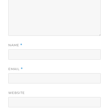
NAME
*
EMAIL
*
WEBSITE