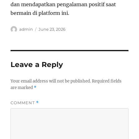
dan mendapatkan pengalaman positif saat
bermain di platform ini.
Author
Posted
admin
June 23, 2026
on
Leave a Reply
Your email address will not be published.
Required fields
are marked
*
COMMENT
*