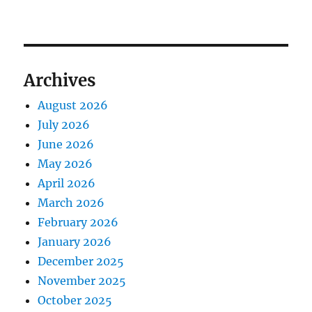
Archives
August 2026
July 2026
June 2026
May 2026
April 2026
March 2026
February 2026
January 2026
December 2025
November 2025
October 2025