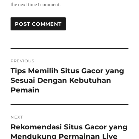
the next time I comment.
Post
PREVIOUS
navigation
Tips Memilih Situs Gacor yang
Previous
post:
Sesuai Dengan Kebutuhan
Pemain
NEXT
Rekomendasi Situs Gacor yang
Next
post:
Mendukung Permainan Live