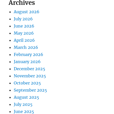
Archives
August 2026
July 2026
June 2026
May 2026
April 2026
March 2026
February 2026
January 2026
December 2025
November 2025
October 2025
September 2025
August 2025
July 2025
June 2025