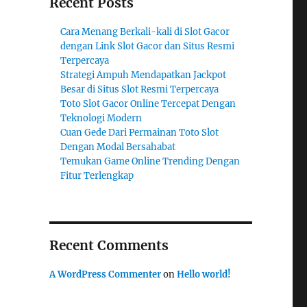
Recent Posts
Cara Menang Berkali-kali di Slot Gacor
dengan Link Slot Gacor dan Situs Resmi
Terpercaya
Strategi Ampuh Mendapatkan Jackpot
Besar di Situs Slot Resmi Terpercaya
Toto Slot Gacor Online Tercepat Dengan
Teknologi Modern
Cuan Gede Dari Permainan Toto Slot
Dengan Modal Bersahabat
Temukan Game Online Trending Dengan
Fitur Terlengkap
Recent Comments
A WordPress Commenter
on
Hello world!