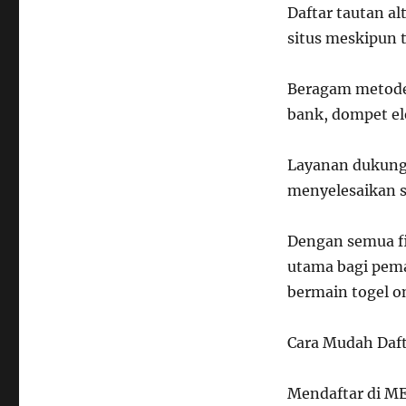
Daftar tautan a
situs meskipun 
Beragam metode d
bank, dompet ele
Layanan dukung
menyelesaikan s
Dengan semua fi
utama bagi pem
bermain togel on
Cara Mudah Daf
Mendaftar di M