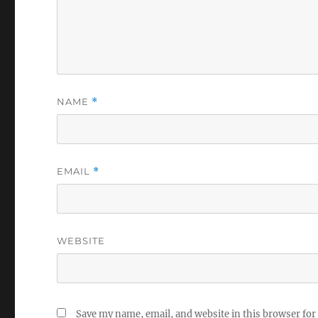
NAME
*
EMAIL
*
WEBSITE
Save my name, email, and website in this browser for