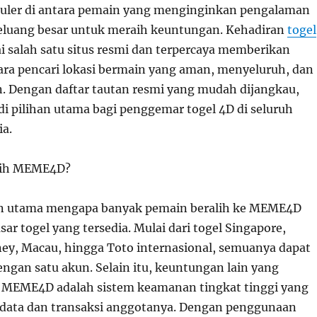
puler di antara pemain yang menginginkan pengalaman
peluang besar untuk meraih keuntungan. Kehadiran
togel
salah satu situs resmi dan terpercaya memberikan
 para pencari lokasi bermain yang aman, menyeluruh, dan
 Dengan daftar tautan resmi yang mudah dijangkau,
pilihan utama bagi penggemar togel 4D di seluruh
ia.
ih MEME4D?
san utama mengapa banyak pemain beralih ke MEME4D
asar togel yang tersedia. Mulai dari togel Singapore,
y, Macau, hingga Toto internasional, semuanya dapat
engan satu akun. Selain itu, keuntungan lain yang
 MEME4D adalah sistem keamanan tingkat tinggi yang
 data dan transaksi anggotanya. Dengan penggunaan