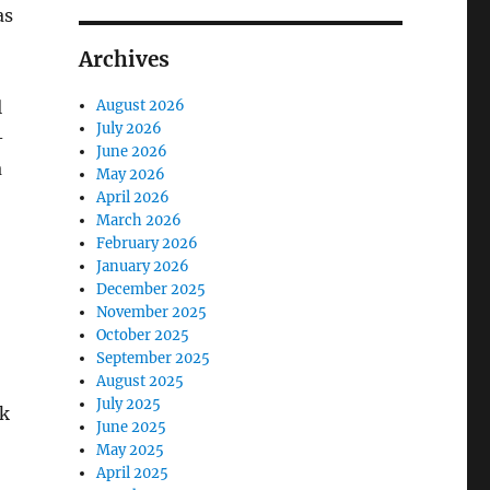
as
Archives
l
August 2026
July 2026
-
June 2026
a
May 2026
April 2026
March 2026
February 2026
January 2026
December 2025
November 2025
October 2025
September 2025
August 2025
July 2025
ik
June 2025
May 2025
April 2025