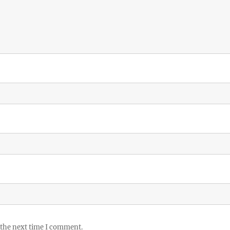
 the next time I comment.