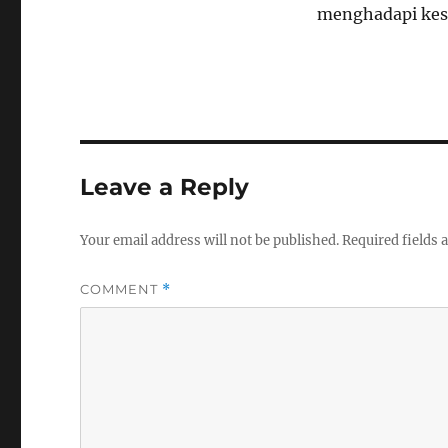
menghadapi kes
Leave a Reply
Your email address will not be published.
Required fields
COMMENT
*