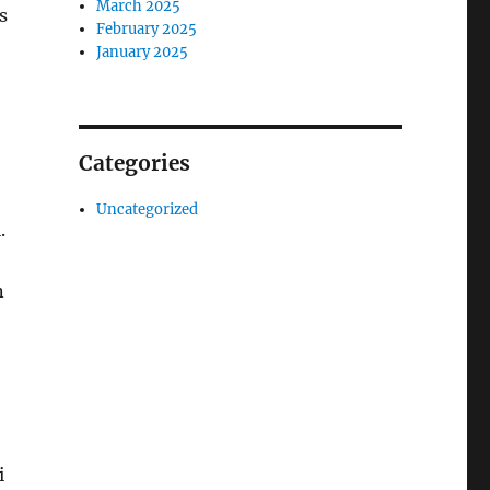
March 2025
s
February 2025
January 2025
Categories
Uncategorized
.
n
i