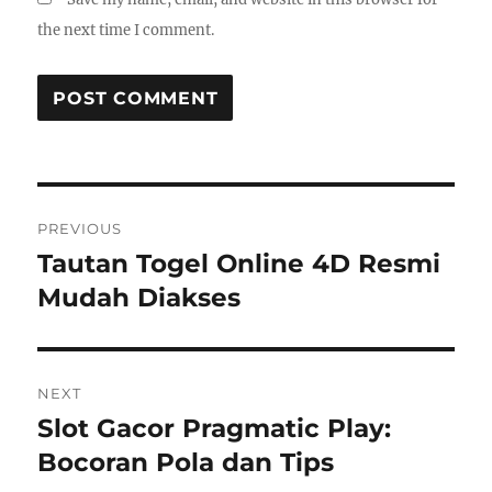
the next time I comment.
Post
PREVIOUS
navigation
Tautan Togel Online 4D Resmi
Previous
post:
Mudah Diakses
NEXT
Slot Gacor Pragmatic Play:
Next
post:
Bocoran Pola dan Tips