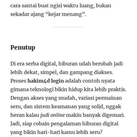
cara santai buat ngisi waktu luang, bukan
sekadar ajang “kejar menang”.
Penutup
Di era serba digital, hiburan udah berubah jadi
lebih dekat, simpel, dan gampang diakses.
Proses
hakim4d login
adalah contoh nyata
gimana teknologi bikin hidup kita lebih praktis.
Dengan akses yang mudah, variasi permainan
seru, dan sistem keamanan yang solid, nggak
heran kalau
judi online
makin banyak digemari.
Jadi, siap cobain pengalaman hiburan digital
yang bikin hari-hari kamu lebih seru?