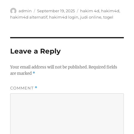
Author
Posted
Tags
admin
September 19, 2025
hakim 4d
,
hakim4d
,
on
hakim4d alternatif
,
hakim4d login
,
judi online
,
togel
Leave a Reply
Your email address will not be published.
Required fields
are marked
*
COMMENT
*