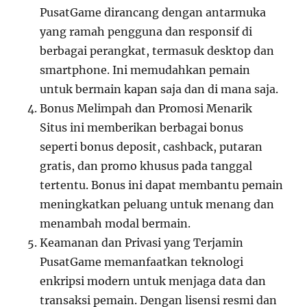
PusatGame dirancang dengan antarmuka
yang ramah pengguna dan responsif di
berbagai perangkat, termasuk desktop dan
smartphone. Ini memudahkan pemain
untuk bermain kapan saja dan di mana saja.
Bonus Melimpah dan Promosi Menarik
Situs ini memberikan berbagai bonus
seperti bonus deposit, cashback, putaran
gratis, dan promo khusus pada tanggal
tertentu. Bonus ini dapat membantu pemain
meningkatkan peluang untuk menang dan
menambah modal bermain.
Keamanan dan Privasi yang Terjamin
PusatGame memanfaatkan teknologi
enkripsi modern untuk menjaga data dan
transaksi pemain. Dengan lisensi resmi dan