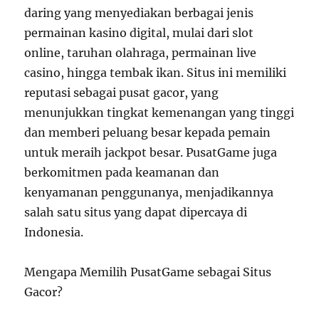
daring yang menyediakan berbagai jenis
permainan kasino digital, mulai dari slot
online, taruhan olahraga, permainan live
casino, hingga tembak ikan. Situs ini memiliki
reputasi sebagai pusat gacor, yang
menunjukkan tingkat kemenangan yang tinggi
dan memberi peluang besar kepada pemain
untuk meraih jackpot besar. PusatGame juga
berkomitmen pada keamanan dan
kenyamanan penggunanya, menjadikannya
salah satu situs yang dapat dipercaya di
Indonesia.
Mengapa Memilih PusatGame sebagai Situs
Gacor?