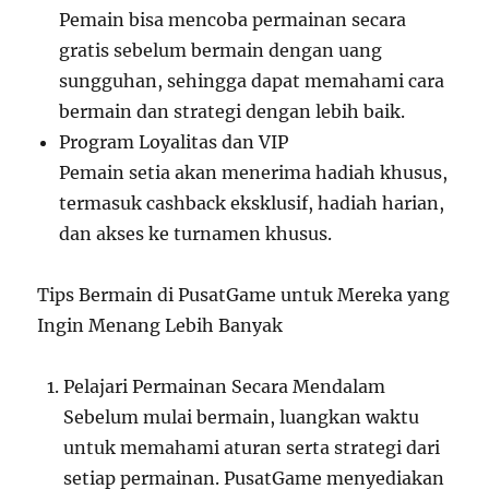
Pemain bisa mencoba permainan secara
gratis sebelum bermain dengan uang
sungguhan, sehingga dapat memahami cara
bermain dan strategi dengan lebih baik.
Program Loyalitas dan VIP
Pemain setia akan menerima hadiah khusus,
termasuk cashback eksklusif, hadiah harian,
dan akses ke turnamen khusus.
Tips Bermain di PusatGame untuk Mereka yang
Ingin Menang Lebih Banyak
Pelajari Permainan Secara Mendalam
Sebelum mulai bermain, luangkan waktu
untuk memahami aturan serta strategi dari
setiap permainan. PusatGame menyediakan