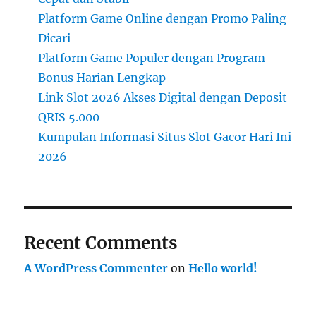
Platform Game Online dengan Promo Paling
Dicari
Platform Game Populer dengan Program
Bonus Harian Lengkap
Link Slot 2026 Akses Digital dengan Deposit
QRIS 5.000
Kumpulan Informasi Situs Slot Gacor Hari Ini
2026
Recent Comments
A WordPress Commenter
on
Hello world!