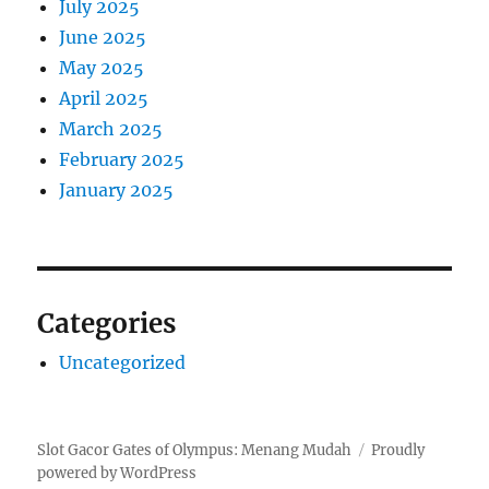
July 2025
June 2025
May 2025
April 2025
March 2025
February 2025
January 2025
Categories
Uncategorized
Slot Gacor Gates of Olympus: Menang Mudah
Proudly
powered by WordPress