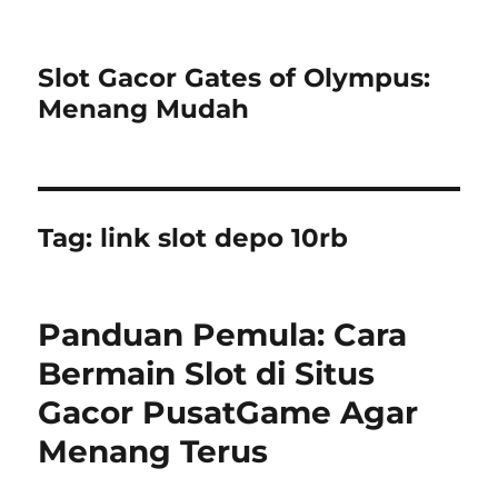
Slot Gacor Gates of Olympus:
Menang Mudah
Tag:
link slot depo 10rb
Panduan Pemula: Cara
Bermain Slot di Situs
Gacor PusatGame Agar
Menang Terus