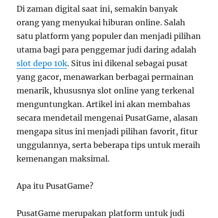
Di zaman digital saat ini, semakin banyak
orang yang menyukai hiburan online. Salah
satu platform yang populer dan menjadi pilihan
utama bagi para penggemar judi daring adalah
slot depo 10k
. Situs ini dikenal sebagai pusat
yang gacor, menawarkan berbagai permainan
menarik, khususnya slot online yang terkenal
menguntungkan. Artikel ini akan membahas
secara mendetail mengenai PusatGame, alasan
mengapa situs ini menjadi pilihan favorit, fitur
unggulannya, serta beberapa tips untuk meraih
kemenangan maksimal.
Apa itu PusatGame?
PusatGame merupakan platform untuk judi