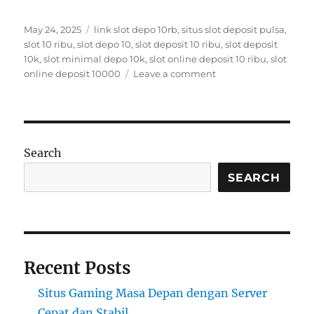
Posted
Tags
May 24, 2025
link slot depo 10rb
,
situs slot deposit pulsa
,
on
slot 10 ribu
,
slot depo 10
,
slot deposit 10 ribu
,
slot deposit
10k
,
slot minimal depo 10k
,
slot online deposit 10 ribu
,
slot
on
online deposit 10000
Leave a comment
Panduan
Pemula:
Cara
Bermain
Slot
Search
di
Situs
SEARCH
Gacor
PusatGame
Agar
Menang
Terus
Recent Posts
Situs Gaming Masa Depan dengan Server
Cepat dan Stabil