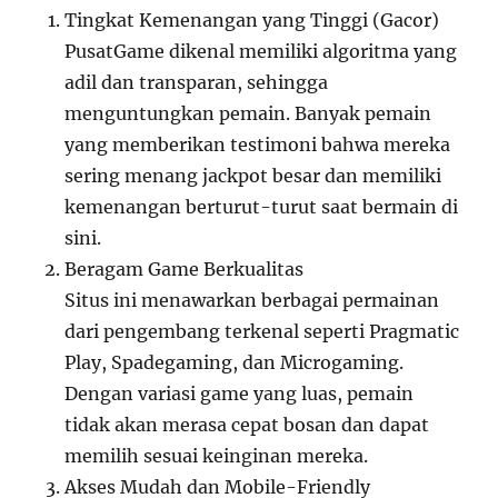
Tingkat Kemenangan yang Tinggi (Gacor)
PusatGame dikenal memiliki algoritma yang
adil dan transparan, sehingga
menguntungkan pemain. Banyak pemain
yang memberikan testimoni bahwa mereka
sering menang jackpot besar dan memiliki
kemenangan berturut-turut saat bermain di
sini.
Beragam Game Berkualitas
Situs ini menawarkan berbagai permainan
dari pengembang terkenal seperti Pragmatic
Play, Spadegaming, dan Microgaming.
Dengan variasi game yang luas, pemain
tidak akan merasa cepat bosan dan dapat
memilih sesuai keinginan mereka.
Akses Mudah dan Mobile-Friendly