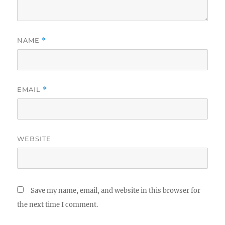
NAME
*
EMAIL
*
WEBSITE
Save my name, email, and website in this browser for
the next time I comment.