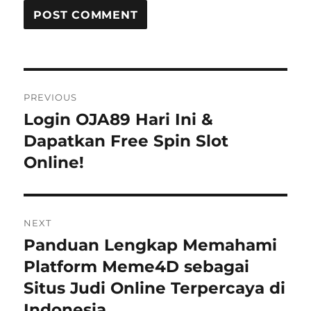
Post
PREVIOUS
navigation
Login OJA89 Hari Ini &
Previous
post:
Dapatkan Free Spin Slot
Online!
NEXT
Panduan Lengkap Memahami
Next
post:
Platform Meme4D sebagai
Situs Judi Online Terpercaya di
Indonesia