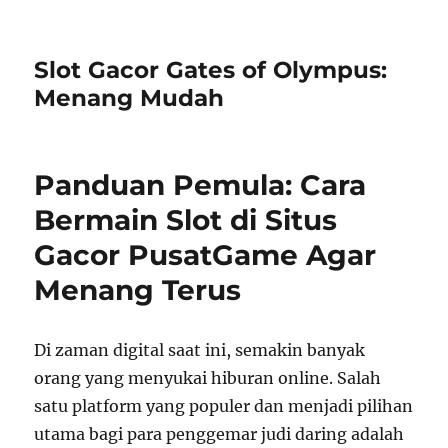
Slot Gacor Gates of Olympus:
Menang Mudah
Panduan Pemula: Cara
Bermain Slot di Situs
Gacor PusatGame Agar
Menang Terus
Di zaman digital saat ini, semakin banyak
orang yang menyukai hiburan online. Salah
satu platform yang populer dan menjadi pilihan
utama bagi para penggemar judi daring adalah