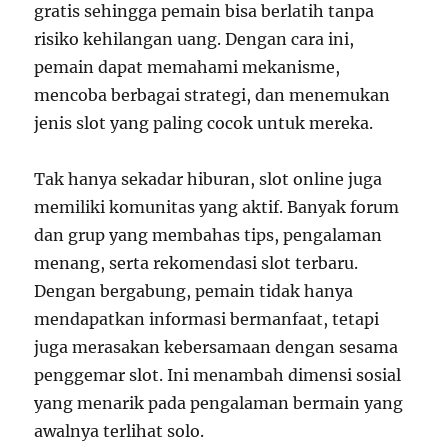
gratis sehingga pemain bisa berlatih tanpa
risiko kehilangan uang. Dengan cara ini,
pemain dapat memahami mekanisme,
mencoba berbagai strategi, dan menemukan
jenis slot yang paling cocok untuk mereka.
Tak hanya sekadar hiburan, slot online juga
memiliki komunitas yang aktif. Banyak forum
dan grup yang membahas tips, pengalaman
menang, serta rekomendasi slot terbaru.
Dengan bergabung, pemain tidak hanya
mendapatkan informasi bermanfaat, tetapi
juga merasakan kebersamaan dengan sesama
penggemar slot. Ini menambah dimensi sosial
yang menarik pada pengalaman bermain yang
awalnya terlihat solo.