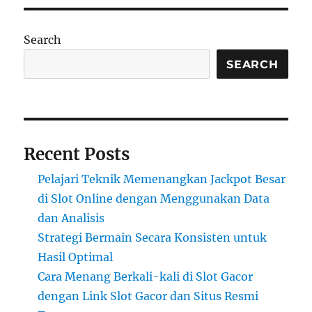
Slot:
Hiburan
Seru
Search
yang
Tak
SEARCH
Pernah
Membosankan
Recent Posts
Pelajari Teknik Memenangkan Jackpot Besar
di Slot Online dengan Menggunakan Data
dan Analisis
Strategi Bermain Secara Konsisten untuk
Hasil Optimal
Cara Menang Berkali-kali di Slot Gacor
dengan Link Slot Gacor dan Situs Resmi