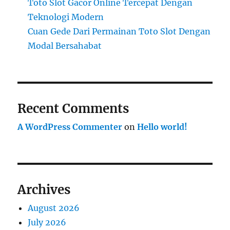
Toto Slot Gacor Online Tercepat Dengan
Teknologi Modern
Cuan Gede Dari Permainan Toto Slot Dengan
Modal Bersahabat
Recent Comments
A WordPress Commenter
on
Hello world!
Archives
August 2026
July 2026