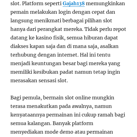
slot. Platform seperti
Gajah138
memungkinkan
pemain melakukan login dengan cepat dan
langsung menikmati berbagai pilihan slot
hanya dari perangkat mereka. Tidak perlu repot
datang ke kasino fisik, semua hiburan dapat
diakses kapan saja dan di mana saja, asalkan
terhubung dengan internet. Hal ini tentu
menjadi keuntungan besar bagi mereka yang
memiliki kesibukan padat namun tetap ingin
merasakan sensasi slot.
Bagi pemula, bermain slot online mungkin
terasa menakutkan pada awalnya, namun
kenyataannya permainan ini cukup ramah bagi
semua kalangan. Banyak platform
menyediakan mode demo atau permainan