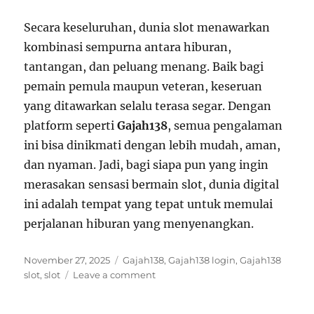
Secara keseluruhan, dunia slot menawarkan
kombinasi sempurna antara hiburan,
tantangan, dan peluang menang. Baik bagi
pemain pemula maupun veteran, keseruan
yang ditawarkan selalu terasa segar. Dengan
platform seperti
Gajah138
, semua pengalaman
ini bisa dinikmati dengan lebih mudah, aman,
dan nyaman. Jadi, bagi siapa pun yang ingin
merasakan sensasi bermain slot, dunia digital
ini adalah tempat yang tepat untuk memulai
perjalanan hiburan yang menyenangkan.
Posted
Tags
November 27, 2025
Gajah138
,
Gajah138 login
,
Gajah138
on
on
slot
,
slot
Leave a comment
Menyelami
Dunia