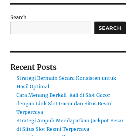
Slot:
Hiburan
Seru
Search
yang
Tak
SEARCH
Pernah
Membosankan
Recent Posts
Strategi Bermain Secara Konsisten untuk
Hasil Optimal
Cara Menang Berkali-kali di Slot Gacor
dengan Link Slot Gacor dan Situs Resmi
Terpercaya
Strategi Ampuh Mendapatkan Jackpot Besar
di Situs Slot Resmi Terpercaya