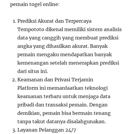
pemain togel online:
Prediksi Akurat dan Terpercaya
Tempototo dikenal memiliki sistem analisis
data yang canggih yang membuat prediksi
angka yang dihasilkan akurat. Banyak
pemain mengaku mendapatkan banyak
kemenangan setelah menerapkan prediksi
dari situs ini.
Keamanan dan Privasi Terjamin
Platform ini memanfaatkan teknologi
keamanan terbaru untuk menjaga data
pribadi dan transaksi pemain. Dengan
demikian, pemain bisa bermain tenang
tanpa takut datanya disalahgunakan.
Layanan Pelanggan 24/7