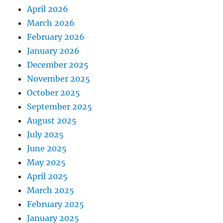
April 2026
March 2026
February 2026
January 2026
December 2025
November 2025
October 2025
September 2025
August 2025
July 2025
June 2025
May 2025
April 2025
March 2025
February 2025
January 2025