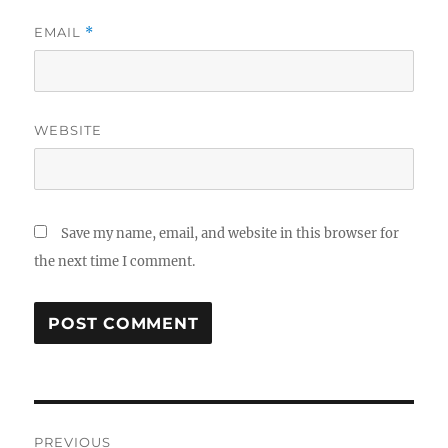
EMAIL
*
WEBSITE
Save my name, email, and website in this browser for
the next time I comment.
Post
PREVIOUS