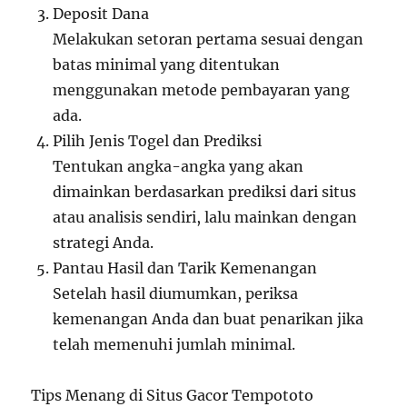
Deposit Dana
Melakukan setoran pertama sesuai dengan
batas minimal yang ditentukan
menggunakan metode pembayaran yang
ada.
Pilih Jenis Togel dan Prediksi
Tentukan angka-angka yang akan
dimainkan berdasarkan prediksi dari situs
atau analisis sendiri, lalu mainkan dengan
strategi Anda.
Pantau Hasil dan Tarik Kemenangan
Setelah hasil diumumkan, periksa
kemenangan Anda dan buat penarikan jika
telah memenuhi jumlah minimal.
Tips Menang di Situs Gacor Tempototo