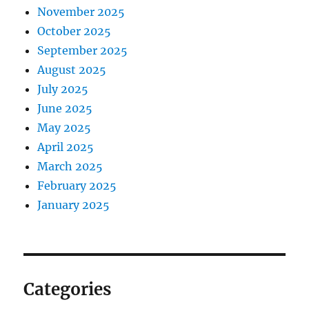
November 2025
October 2025
September 2025
August 2025
July 2025
June 2025
May 2025
April 2025
March 2025
February 2025
January 2025
Categories