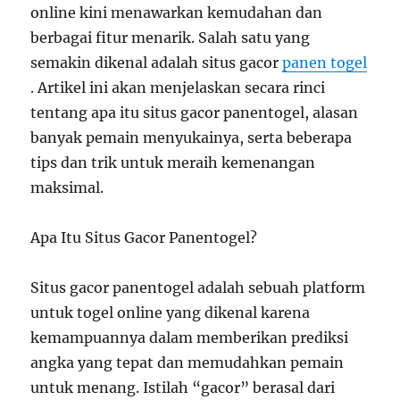
online kini menawarkan kemudahan dan
berbagai fitur menarik. Salah satu yang
semakin dikenal adalah situs gacor
panen togel
. Artikel ini akan menjelaskan secara rinci
tentang apa itu situs gacor panentogel, alasan
banyak pemain menyukainya, serta beberapa
tips dan trik untuk meraih kemenangan
maksimal.
Apa Itu Situs Gacor Panentogel?
Situs gacor panentogel adalah sebuah platform
untuk togel online yang dikenal karena
kemampuannya dalam memberikan prediksi
angka yang tepat dan memudahkan pemain
untuk menang. Istilah “gacor” berasal dari