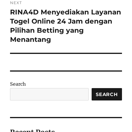
NEXT
RINA4D Menyediakan Layanan
Next
post:
Togel Online 24 Jam dengan
Pilihan Betting yang
Menantang
Search
SEARCH