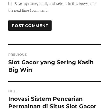
Save my name, email, and website in this browser for
the next time I comment.
Post
PREVIOUS
navigation
Slot Gacor yang Sering Kasih
Previous
post:
Big Win
NEXT
Inovasi Sistem Pencarian
Next
post:
Permainan di Situs Slot Gacor