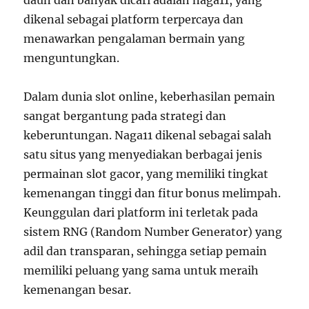
daun dan banyak dicari adalah naga11, yang
dikenal sebagai platform terpercaya dan
menawarkan pengalaman bermain yang
menguntungkan.
Dalam dunia slot online, keberhasilan pemain
sangat bergantung pada strategi dan
keberuntungan. Naga11 dikenal sebagai salah
satu situs yang menyediakan berbagai jenis
permainan slot gacor, yang memiliki tingkat
kemenangan tinggi dan fitur bonus melimpah.
Keunggulan dari platform ini terletak pada
sistem RNG (Random Number Generator) yang
adil dan transparan, sehingga setiap pemain
memiliki peluang yang sama untuk meraih
kemenangan besar.