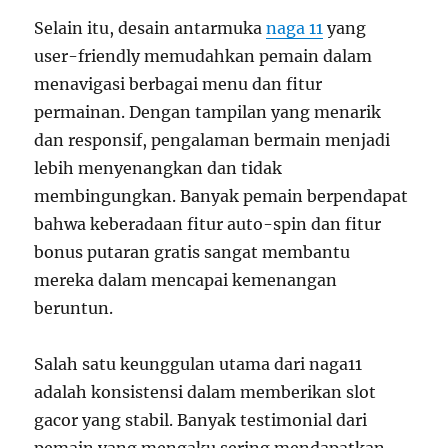
Selain itu, desain antarmuka
naga 11
yang
user-friendly memudahkan pemain dalam
menavigasi berbagai menu dan fitur
permainan. Dengan tampilan yang menarik
dan responsif, pengalaman bermain menjadi
lebih menyenangkan dan tidak
membingungkan. Banyak pemain berpendapat
bahwa keberadaan fitur auto-spin dan fitur
bonus putaran gratis sangat membantu
mereka dalam mencapai kemenangan
beruntun.
Salah satu keunggulan utama dari naga11
adalah konsistensi dalam memberikan slot
gacor yang stabil. Banyak testimonial dari