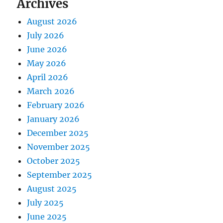
Archives
August 2026
July 2026
June 2026
May 2026
April 2026
March 2026
February 2026
January 2026
December 2025
November 2025
October 2025
September 2025
August 2025
July 2025
June 2025