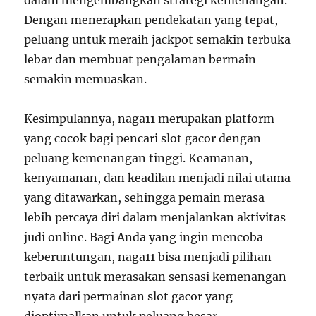
dalam mengembangkan strategi kemenangan.
Dengan menerapkan pendekatan yang tepat,
peluang untuk meraih jackpot semakin terbuka
lebar dan membuat pengalaman bermain
semakin memuaskan.
Kesimpulannya, naga11 merupakan platform
yang cocok bagi pencari slot gacor dengan
peluang kemenangan tinggi. Keamanan,
kenyamanan, dan keadilan menjadi nilai utama
yang ditawarkan, sehingga pemain merasa
lebih percaya diri dalam menjalankan aktivitas
judi online. Bagi Anda yang ingin mencoba
keberuntungan, naga11 bisa menjadi pilihan
terbaik untuk merasakan sensasi kemenangan
nyata dari permainan slot gacor yang