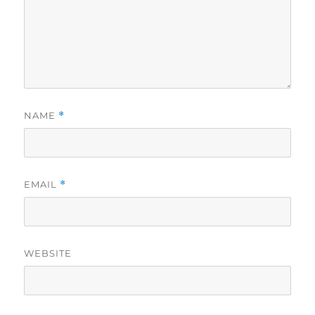
NAME
*
EMAIL
*
WEBSITE