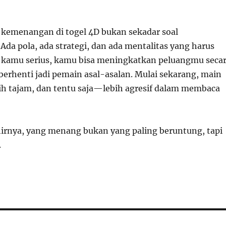
kemenangan di togel 4D bukan sekadar soal
da pola, ada strategi, dan ada mentalitas yang harus
 kamu serius, kamu bisa meningkatkan peluangmu seca
, berhenti jadi pemain asal-asalan. Mulai sekarang, main
ebih tajam, dan tentu saja—lebih agresif dalam membaca
irnya, yang menang bukan yang paling beruntung, tapi
.