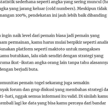
atistik sederhana seperti angka yang sering muncul (h
gka yang jarang keluar (cold numbers). Meskipun tidak
ngan 100%, pendekatan ini jauh lebih baik dibanding
ingin naik level dari pemain biasa jadi pemain yang
am permainan, kamu harus mulai berpikir seperti analis
Gunakan platform seperti maktoto untuk mengakses
kamu butuhkan, lalu olah sendiri dengan strategi yang
cuma ikut-ikutan angka orang lain tanpa tahu alasanny
dengan berjudi buta.
omunitas pemain togel sekarang juga semakin
yak forum dan grup diskusi yang membahas strategi d
ati-hati, nggak semua informasi itu valid. Di sinilah kam
 kembali lagi ke data yang bisa kamu percaya dari bandar