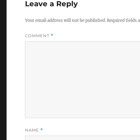
Leave a Reply
Your email address will not be published.
Required fields
COMMENT
*
NAME
*