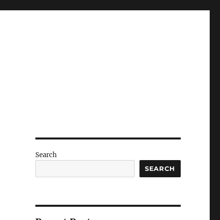
Search
SEARCH