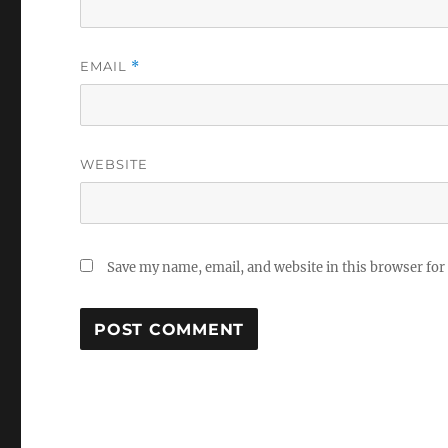
EMAIL
*
WEBSITE
Save my name, email, and website in this browser for