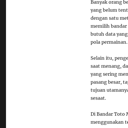
Banyak orang ber
yang belum tentu
dengan satu me
memilih bandar 
butuh data yang
pola permainan.
Selain itu, penge
saat menang, dan
yang sering men
pasang besar, ta
tujuan utamanya
sesaat.
Di Bandar Toto 
menggunakan tek