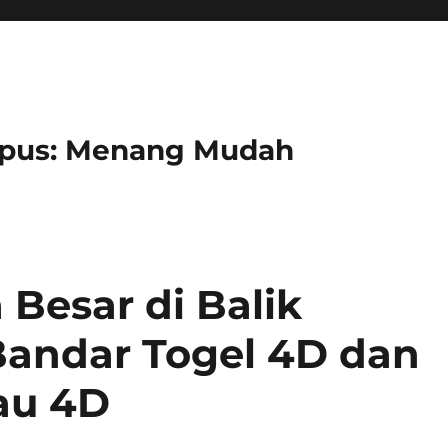
ympus: Menang Mudah
Besar di Balik
andar Togel 4D dan
au 4D