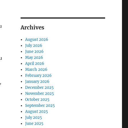
u
Archives
August 2026
July 2026
June 2026
u
May 2026
April 2026
March 2026
February 2026
,
January 2026
December 2025
November 2025
October 2025
September 2025
August 2025
July 2025
June 2025