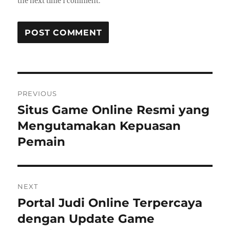
the next time I comment.
Post
PREVIOUS
navigation
Situs Game Online Resmi yang
Previous
post:
Mengutamakan Kepuasan
Pemain
NEXT
Portal Judi Online Terpercaya
Next
post:
dengan Update Game