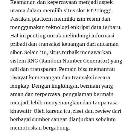
Keamanan dan kepercayaan menjadi aspek
utama dalam memilih situs slot RTP tinggi.
Pastikan platform memiliki izin resmi dan
menggunakan teknologi enkripsi data terbaru.
Hal ini penting untuk melindungi informasi
pribadi dan transaksi keuangan dari ancaman
siber. Selain itu, situs terbaik menawarkan
sistem RNG (Random Number Generator) yang
adil dan transparan. Pemain bisa memantau
riwayat kemenangan dan transaksi secara
lengkap. Dengan lingkungan bermain yang
aman dan terpercaya, pengalaman bermain
menjadi lebih menyenangkan dan tanpa rasa
khawatir. Oleh karena itu, riset dan review dari
berbagai sumber sangat dianjurkan sebelum
memutuskan bergabung.