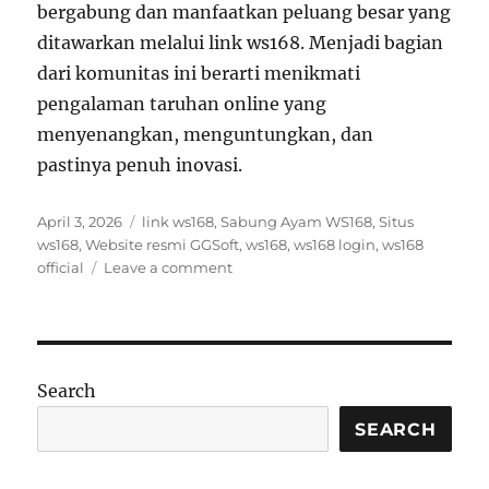
bergabung dan manfaatkan peluang besar yang
ditawarkan melalui link ws168. Menjadi bagian
dari komunitas ini berarti menikmati
pengalaman taruhan online yang
menyenangkan, menguntungkan, dan
pastinya penuh inovasi.
Posted
Tags
April 3, 2026
link ws168
,
Sabung Ayam WS168
,
Situs
on
ws168
,
Website resmi GGSoft
,
ws168
,
ws168 login
,
ws168
on
official
Leave a comment
Strategi
Sabung
Ayam
untuk
Kemenangan
Search
Lebih
Cepat
SEARCH