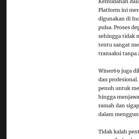
Kemudahan dalam
Platform ini m
digunakan di Ind
pulsa. Proses d
sehingga tidak 
tentu sangat m
transaksi tanpa 
Winer69 juga di
dan profesional
penuh untuk me
hingga menjawab
ramah dan siga
dalam mengguna
Tidak kalah pen