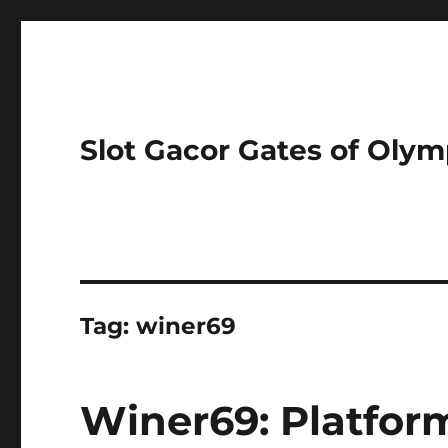
Slot Gacor Gates of Ol
Tag:
winer69
Winer69: Platfor