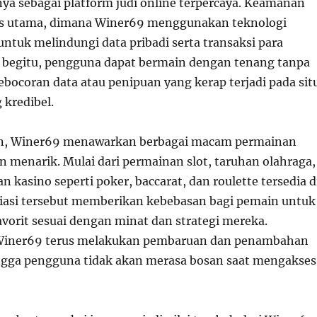
nya sebagai platform judi online terpercaya. Keamanan
tas utama, dimana Winer69 menggunakan teknologi
 untuk melindungi data pribadi serta transaksi para
 begitu, pengguna dapat bermain dengan tenang tanpa
ebocoran data atau penipuan yang kerap terjadi pada sit
 kredibel.
n, Winer69 menawarkan berbagai macam permainan
n menarik. Mulai dari permainan slot, taruhan olahraga,
 kasino seperti poker, baccarat, dan roulette tersedia d
ariasi tersebut memberikan kebebasan bagi pemain untuk
vorit sesuai dengan minat dan strategi mereka.
 Winer69 terus melakukan pembaruan dan penambahan
ngga pengguna tidak akan merasa bosan saat mengakses