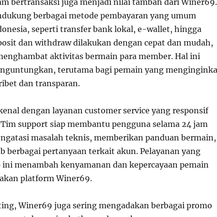
 bertransaksi juga menjadi nilai tambah dari Winer69.
endukung berbagai metode pembayaran yang umum
onesia, seperti transfer bank lokal, e-wallet, hingga
eposit dan withdraw dilakukan dengan cepat dan mudah,
menghambat aktivitas bermain para member. Hal ini
enguntungkan, terutama bagi pemain yang mengingink
ribet dan transparan.
kenal dengan layanan customer service yang responsif
. Tim support siap membantu pengguna selama 24 jam
ngatasi masalah teknis, memberikan panduan bermain,
 berbagai pertanyaan terkait akun. Pelayanan yang
p ini menambah kenyamanan dan kepercayaan pemain
kan platform Winer69.
ting, Winer69 juga sering mengadakan berbagai promo