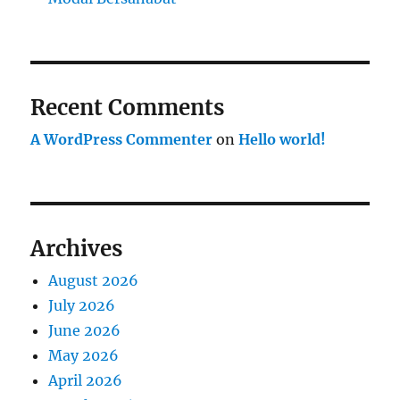
Recent Comments
A WordPress Commenter
on
Hello world!
Archives
August 2026
July 2026
June 2026
May 2026
April 2026