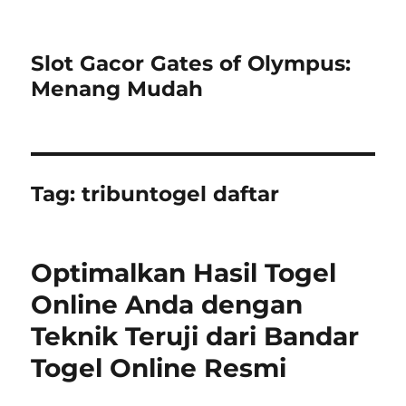
Slot Gacor Gates of Olympus:
Menang Mudah
Tag:
tribuntogel daftar
Optimalkan Hasil Togel
Online Anda dengan
Teknik Teruji dari Bandar
Togel Online Resmi