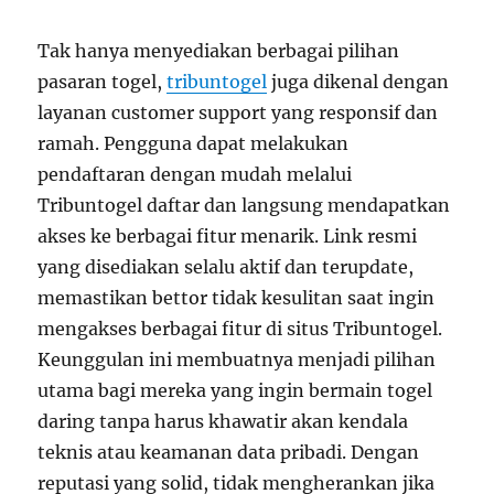
Tak hanya menyediakan berbagai pilihan
pasaran togel,
tribuntogel
juga dikenal dengan
layanan customer support yang responsif dan
ramah. Pengguna dapat melakukan
pendaftaran dengan mudah melalui
Tribuntogel daftar dan langsung mendapatkan
akses ke berbagai fitur menarik. Link resmi
yang disediakan selalu aktif dan terupdate,
memastikan bettor tidak kesulitan saat ingin
mengakses berbagai fitur di situs Tribuntogel.
Keunggulan ini membuatnya menjadi pilihan
utama bagi mereka yang ingin bermain togel
daring tanpa harus khawatir akan kendala
teknis atau keamanan data pribadi. Dengan
reputasi yang solid, tidak mengherankan jika