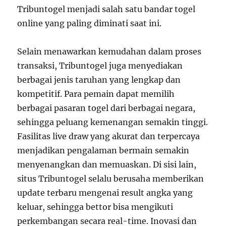
Tribuntogel menjadi salah satu bandar togel
online yang paling diminati saat ini.
Selain menawarkan kemudahan dalam proses
transaksi, Tribuntogel juga menyediakan
berbagai jenis taruhan yang lengkap dan
kompetitif. Para pemain dapat memilih
berbagai pasaran togel dari berbagai negara,
sehingga peluang kemenangan semakin tinggi.
Fasilitas live draw yang akurat dan terpercaya
menjadikan pengalaman bermain semakin
menyenangkan dan memuaskan. Di sisi lain,
situs Tribuntogel selalu berusaha memberikan
update terbaru mengenai result angka yang
keluar, sehingga bettor bisa mengikuti
perkembangan secara real-time. Inovasi dan