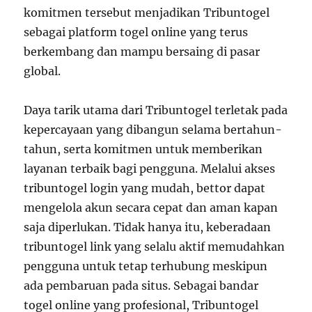
komitmen tersebut menjadikan Tribuntogel
sebagai platform togel online yang terus
berkembang dan mampu bersaing di pasar
global.
Daya tarik utama dari Tribuntogel terletak pada
kepercayaan yang dibangun selama bertahun-
tahun, serta komitmen untuk memberikan
layanan terbaik bagi pengguna. Melalui akses
tribuntogel login yang mudah, bettor dapat
mengelola akun secara cepat dan aman kapan
saja diperlukan. Tidak hanya itu, keberadaan
tribuntogel link yang selalu aktif memudahkan
pengguna untuk tetap terhubung meskipun
ada pembaruan pada situs. Sebagai bandar
togel online yang profesional, Tribuntogel