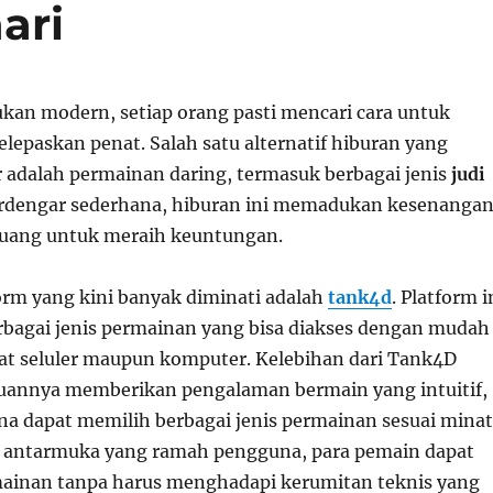
ari
ukan modern, setiap orang pasti mencari cara untuk
lepaskan penat. Salah satu alternatif hiburan yang
 adalah permainan daring, termasuk berbagai jenis
judi
erdengar sederhana, hiburan ini memadukan kesenangan
eluang untuk meraih keuntungan.
form yang kini banyak diminati adalah
tank4d
. Platform i
agai jenis permainan yang bisa diakses dengan mudah
at seluler maupun komputer. Kelebihan dari Tank4D
annya memberikan pengalaman bermain yang intuitif,
a dapat memilih berbagai jenis permainan sesuai minat
 antarmuka yang ramah pengguna, para pemain dapat
ainan tanpa harus menghadapi kerumitan teknis yang