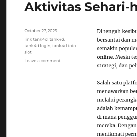
Aktivitas Sehari-h
Posted
October 27, 2025
Di tengah kesib
on
Tags
link tank4d
,
tank4d
,
bersantai dan me
tank4d login
,
tank4d toto
semakin populer
slot
online
. Meski t
on
Leave a comment
strategi, dan p
Menemukan
Hiburan
Pintar
Salah satu plat
di
menawarkan berb
Tengah
Aktivitas
melalui perangk
Sehari-
adalah kemampu
hari
di mana penggun
mereka. Dengan
menikmati perm