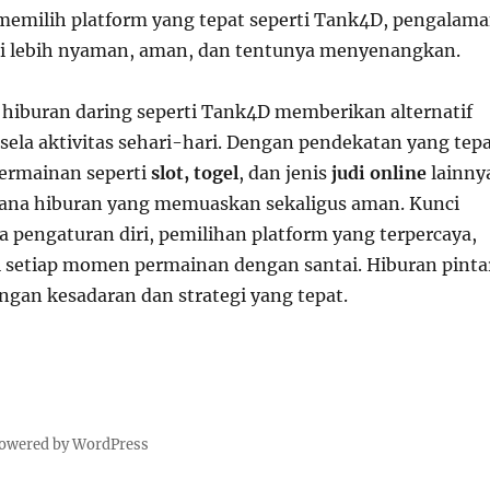
 memilih platform yang tepat seperti Tank4D, pengalam
i lebih nyaman, aman, dan tentunya menyenangkan.
hiburan daring seperti Tank4D memberikan alternatif
sela aktivitas sehari-hari. Dengan pendekatan yang tep
permainan seperti
slot, togel
, dan jenis
judi online
lainny
rana hiburan yang memuaskan sekaligus aman. Kunci
a pengaturan diri, pemilihan platform yang terpercaya,
 setiap momen permainan dengan santai. Hiburan pinta
ngan kesadaran dan strategi yang tepat.
powered by WordPress