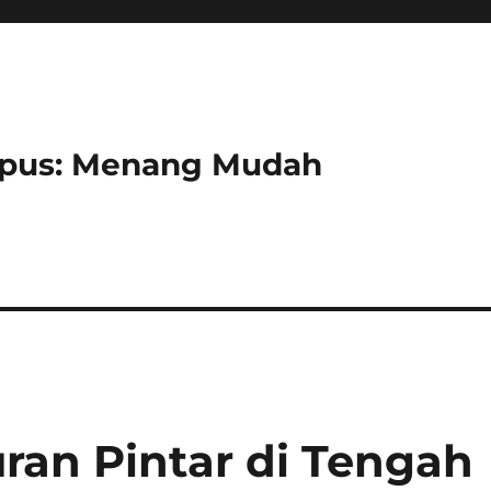
ympus: Menang Mudah
an Pintar di Tengah