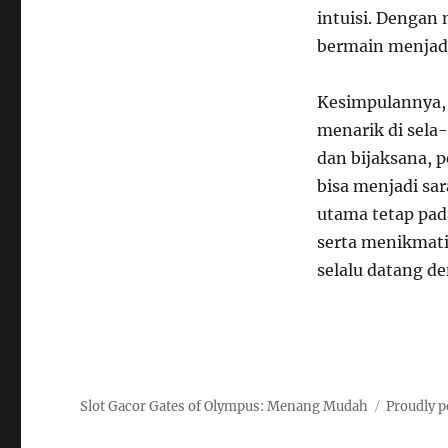
intuisi. Dengan
bermain menjad
Kesimpulannya, 
menarik di sela-
dan bijaksana, 
bisa menjadi sa
utama tetap pad
serta menikmati
selalu datang de
Slot Gacor Gates of Olympus: Menang Mudah
Proudly 