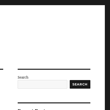
Search
SEARCH