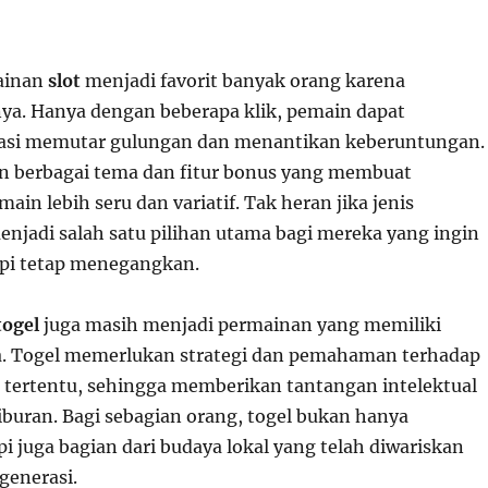
mainan
slot
menjadi favorit banyak orang karena
a. Hanya dengan beberapa klik, pemain dapat
asi memutar gulungan dan menantikan keberuntungan.
n berbagai tema dan fitur bonus yang membuat
in lebih seru dan variatif. Tak heran jika jenis
enjadi salah satu pilihan utama bagi mereka yang ingin
api tetap menegangkan.
togel
juga masih menjadi permainan yang memiliki
a. Togel memerlukan strategi dan pemahaman terhadap
a tertentu, sehingga memberikan tantangan intelektual
iburan. Bagi sebagian orang, togel bukan hanya
i juga bagian dari budaya lokal yang telah diwariskan
 generasi.