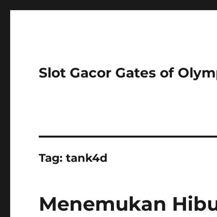
Slot Gacor Gates of Ol
Tag:
tank4d
Menemukan Hibur