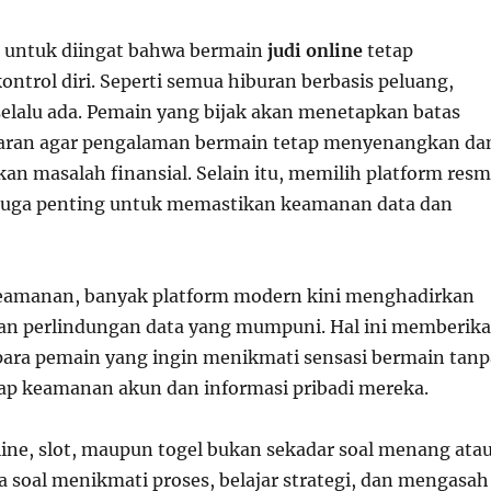
 untuk diingat bahwa bermain
judi online
tetap
trol diri. Seperti semua hiburan berbasis peluang,
 selalu ada. Pemain yang bijak akan menetapkan batas
aran agar pengalaman bermain tetap menyenangkan da
an masalah finansial. Selain itu, memilih platform resm
 juga penting untuk memastikan keamanan data dan
keamanan, banyak platform modern kini menghadirkan
i dan perlindungan data yang mumpuni. Hal ini memberik
para pemain yang ingin menikmati sensasi bermain tanp
ap keamanan akun dan informasi pribadi mereka.
line, slot, maupun togel bukan sekadar soal menang ata
ga soal menikmati proses, belajar strategi, dan mengasah