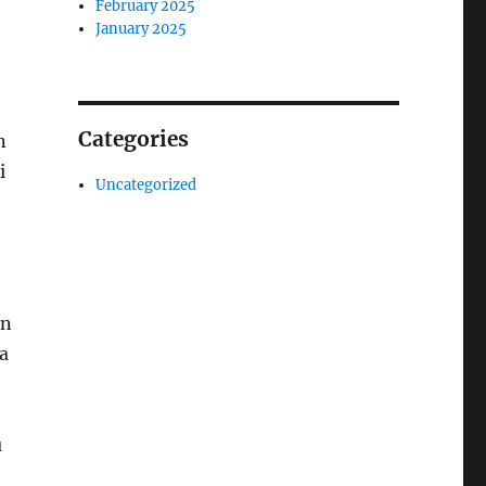
February 2025
January 2025
Categories
n
i
Uncategorized
an
a
u