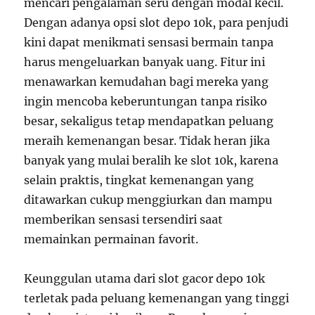
mencari pengalaman seru dengan modal kecil.
Dengan adanya opsi slot depo 10k, para penjudi
kini dapat menikmati sensasi bermain tanpa
harus mengeluarkan banyak uang. Fitur ini
menawarkan kemudahan bagi mereka yang
ingin mencoba keberuntungan tanpa risiko
besar, sekaligus tetap mendapatkan peluang
meraih kemenangan besar. Tidak heran jika
banyak yang mulai beralih ke slot 10k, karena
selain praktis, tingkat kemenangan yang
ditawarkan cukup menggiurkan dan mampu
memberikan sensasi tersendiri saat
memainkan permainan favorit.
Keunggulan utama dari slot gacor depo 10k
terletak pada peluang kemenangan yang tinggi