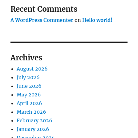
Recent Comments
A WordPress Commenter
on
Hello world!
Archives
August 2026
July 2026
June 2026
May 2026
April 2026
March 2026
February 2026
January 2026
December 2025