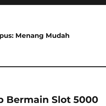
ympus: Menang Mudah
 Bermain Slot 5000