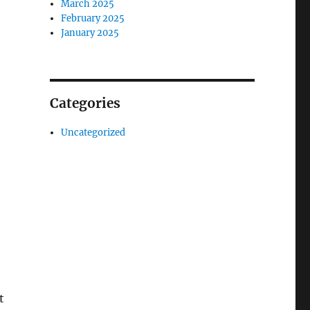
March 2025
February 2025
January 2025
Categories
Uncategorized
t