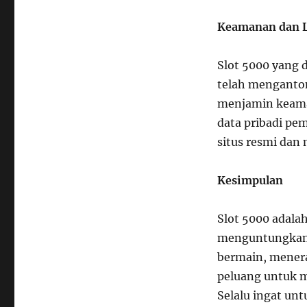
Keamanan dan L
Slot 5000 yang d
telah mengantong
menjamin keaman
data pribadi pem
situs resmi dan
Kesimpulan
Slot 5000 adala
menguntungkan 
bermain, menerap
peluang untuk m
Selalu ingat un