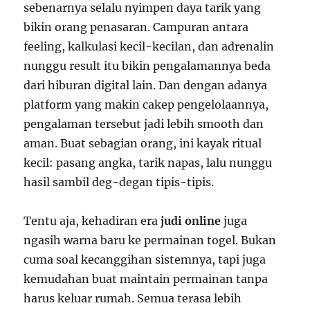
sebenarnya selalu nyimpen daya tarik yang
bikin orang penasaran. Campuran antara
feeling, kalkulasi kecil-kecilan, dan adrenalin
nunggu result itu bikin pengalamannya beda
dari hiburan digital lain. Dan dengan adanya
platform yang makin cakep pengelolaannya,
pengalaman tersebut jadi lebih smooth dan
aman. Buat sebagian orang, ini kayak ritual
kecil: pasang angka, tarik napas, lalu nunggu
hasil sambil deg-degan tipis-tipis.
Tentu aja, kehadiran era
judi online
juga
ngasih warna baru ke permainan togel. Bukan
cuma soal kecanggihan sistemnya, tapi juga
kemudahan buat maintain permainan tanpa
harus keluar rumah. Semua terasa lebih