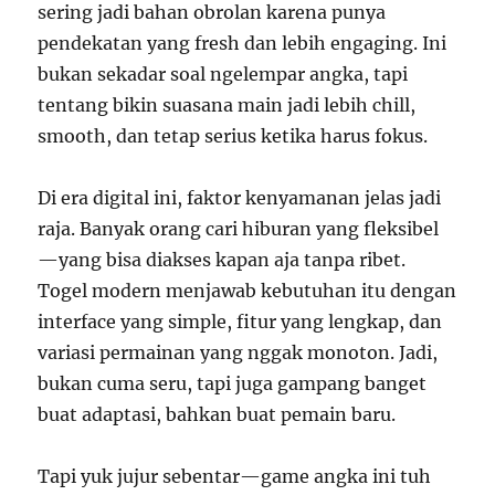
sering jadi bahan obrolan karena punya
pendekatan yang fresh dan lebih engaging. Ini
bukan sekadar soal ngelempar angka, tapi
tentang bikin suasana main jadi lebih chill,
smooth, dan tetap serius ketika harus fokus.
Di era digital ini, faktor kenyamanan jelas jadi
raja. Banyak orang cari hiburan yang fleksibel
—yang bisa diakses kapan aja tanpa ribet.
Togel modern menjawab kebutuhan itu dengan
interface yang simple, fitur yang lengkap, dan
variasi permainan yang nggak monoton. Jadi,
bukan cuma seru, tapi juga gampang banget
buat adaptasi, bahkan buat pemain baru.
Tapi yuk jujur sebentar—game angka ini tuh