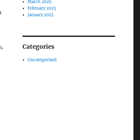
March 2025
a
February 2025
n
January 2025
Categories
n.
Uncategorized