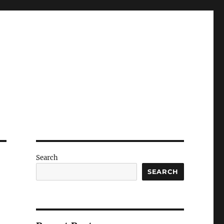
Search
SEARCH