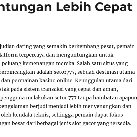
tungan Lebih Cepat
judian daring yang semakin berkembang pesat, pemain
platform terpercaya dan menguntungkan untuk
peluang kemenangan mereka. Salah satu situs yang
perbincangkan adalah setor777, sebuah destinasi utama
ot dan permainan kasino online. Keunggulan utama dari
letak pada sistem transaksi yang cepat dan aman,
engguna melakukan setor 777 tanpa hambatan apapun
 pengalaman berjudi menjadi lebih menyenangkan dan
 oleh kendala teknis, sehingga pemain dapat fokus
n besar dari berbagai jenis slot gacor yang tersedia.