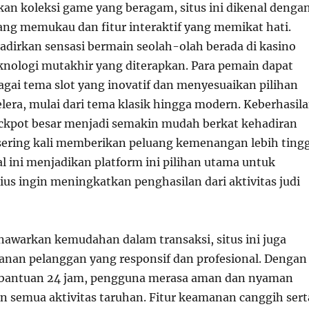
an koleksi game yang beragam, situs ini dikenal denga
yang memukau dan fitur interaktif yang memikat hati.
dirkan sensasi bermain seolah-olah berada di kasino
eknologi mutakhir yang diterapkan. Para pemain dapat
gai tema slot yang inovatif dan menyesuaikan pilihan
lera, mulai dari tema klasik hingga modern. Keberhasil
ckpot besar menjadi semakin mudah berkat kehadiran
 sering kali memberikan peluang kemenangan lebih tingg
al ini menjadikan platform ini pilihan utama untuk
ius ingin meningkatkan penghasilan dari aktivitas judi
awarkan kemudahan dalam transaksi, situs ini juga
nan pelanggan yang responsif dan profesional. Dengan
 bantuan 24 jam, pengguna merasa aman dan nyaman
n semua aktivitas taruhan. Fitur keamanan canggih sert