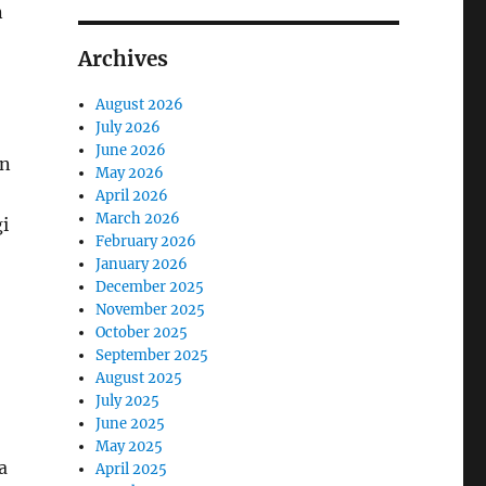
n
Archives
August 2026
July 2026
June 2026
an
May 2026
April 2026
March 2026
i
February 2026
January 2026
December 2025
November 2025
October 2025
September 2025
August 2025
July 2025
June 2025
May 2025
a
April 2025