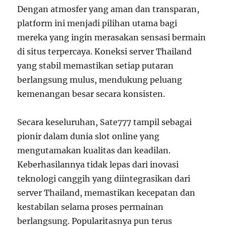
Dengan atmosfer yang aman dan transparan,
platform ini menjadi pilihan utama bagi
mereka yang ingin merasakan sensasi bermain
di situs terpercaya. Koneksi server Thailand
yang stabil memastikan setiap putaran
berlangsung mulus, mendukung peluang
kemenangan besar secara konsisten.
Secara keseluruhan, Sate777 tampil sebagai
pionir dalam dunia slot online yang
mengutamakan kualitas dan keadilan.
Keberhasilannya tidak lepas dari inovasi
teknologi canggih yang diintegrasikan dari
server Thailand, memastikan kecepatan dan
kestabilan selama proses permainan
berlangsung. Popularitasnya pun terus