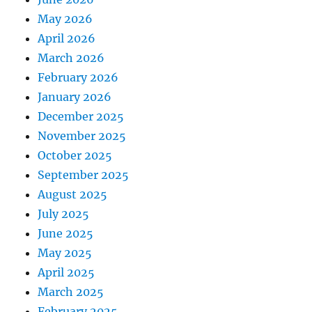
May 2026
April 2026
March 2026
February 2026
January 2026
December 2025
November 2025
October 2025
September 2025
August 2025
July 2025
June 2025
May 2025
April 2025
March 2025
February 2025