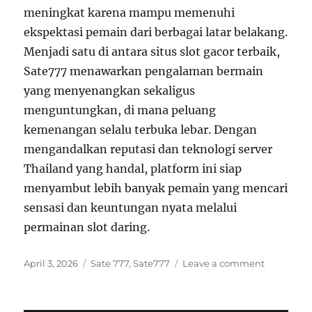
meningkat karena mampu memenuhi
ekspektasi pemain dari berbagai latar belakang.
Menjadi satu di antara situs slot gacor terbaik,
Sate777 menawarkan pengalaman bermain
yang menyenangkan sekaligus
menguntungkan, di mana peluang
kemenangan selalu terbuka lebar. Dengan
mengandalkan reputasi dan teknologi server
Thailand yang handal, platform ini siap
menyambut lebih banyak pemain yang mencari
sensasi dan keuntungan nyata melalui
permainan slot daring.
Posted
Tags
on
April 3, 2026
Sate 777
,
Sate777
Leave a comment
on
Tingkatka
Performa
Bermain