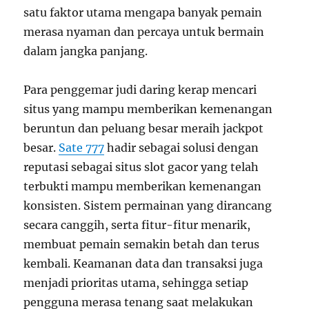
satu faktor utama mengapa banyak pemain
merasa nyaman dan percaya untuk bermain
dalam jangka panjang.
Para penggemar judi daring kerap mencari
situs yang mampu memberikan kemenangan
beruntun dan peluang besar meraih jackpot
besar.
Sate 777
hadir sebagai solusi dengan
reputasi sebagai situs slot gacor yang telah
terbukti mampu memberikan kemenangan
konsisten. Sistem permainan yang dirancang
secara canggih, serta fitur-fitur menarik,
membuat pemain semakin betah dan terus
kembali. Keamanan data dan transaksi juga
menjadi prioritas utama, sehingga setiap
pengguna merasa tenang saat melakukan