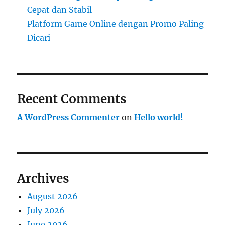
Cepat dan Stabil
Platform Game Online dengan Promo Paling
Dicari
Recent Comments
A WordPress Commenter
on
Hello world!
Archives
August 2026
July 2026
June 2026