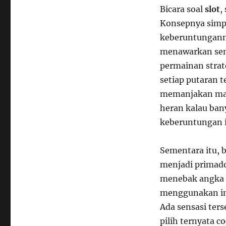
Bicara soal
slot
,
Konsepnya simpe
keberuntunganmu
menawarkan sen
permainan strat
setiap putaran 
memanjakan mata
heran kalau ba
keberuntungan i
Sementara itu, 
menjadi primado
menebak angka s
menggunakan int
Ada sensasi ter
pilih ternyata co