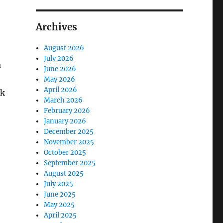
Archives
August 2026
July 2026
a
June 2026
May 2026
April 2026
ak
March 2026
February 2026
January 2026
December 2025
November 2025
October 2025
September 2025
August 2025
July 2025
June 2025
May 2025
April 2025