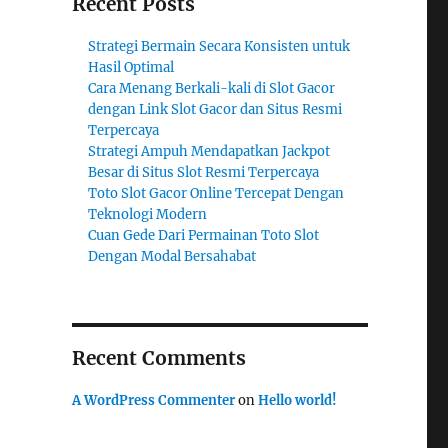
Recent Posts
Strategi Bermain Secara Konsisten untuk
Hasil Optimal
Cara Menang Berkali-kali di Slot Gacor
dengan Link Slot Gacor dan Situs Resmi
Terpercaya
Strategi Ampuh Mendapatkan Jackpot
Besar di Situs Slot Resmi Terpercaya
Toto Slot Gacor Online Tercepat Dengan
Teknologi Modern
Cuan Gede Dari Permainan Toto Slot
Dengan Modal Bersahabat
Recent Comments
A WordPress Commenter
on
Hello world!