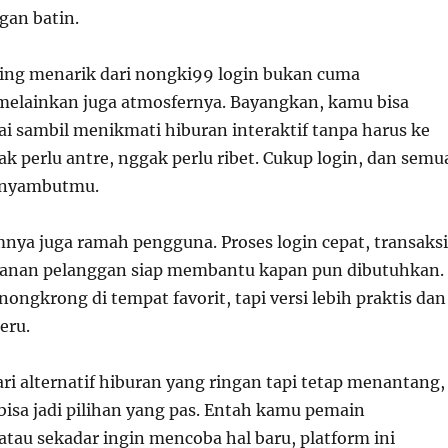
an batin.
ing menarik dari nongki99 login bukan cuma
elainkan juga atmosfernya. Bayangkan, kamu bisa
i sambil menikmati hiburan interaktif tanpa harus ke
k perlu antre, nggak perlu ribet. Cukup login, dan semu
enyambutmu.
emnya juga ramah pengguna. Proses login cepat, transaksi
yanan pelanggan siap membantu kapan pun dibutuhkan.
nongkrong di tempat favorit, tapi versi lebih praktis dan
eru.
ri alternatif hiburan yang ringan tapi tetap menantang,
bisa jadi pilihan yang pas. Entah kamu pemain
tau sekadar ingin mencoba hal baru, platform ini