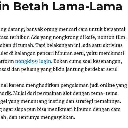
kin Betah Lama-Lama
ang datang, banyak orang mencari cara untuk bersantai
rasa terhibur. Ada yang nongkrong di kafe, nonton film,
ahan di rumah. Tapi belakangan ini, ada satu aktivitas
ler di kalangan pencari hiburan seru, yaitu menikmati
latform
nongki99 login
. Bukan cuma soal kesenangan,
ensasi dan peluang yang bikin jantung berdebar seru!
ikenal karena menghadirkan pengalaman
judi online
yang
arik. Mulai dari permainan
slot
dengan tema-tema
ogel
yang menantang insting dan strategi pemainnya.
 agar siapa pun bisa menikmati hiburan dengan cara
ah, dan tentunya mengasyikkan.