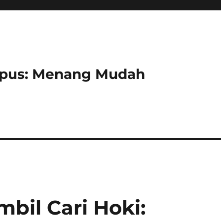
ympus: Menang Mudah
bil Cari Hoki: