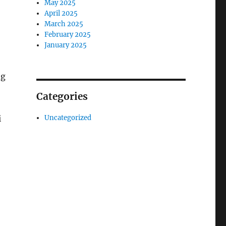
May 2025
April 2025
March 2025
February 2025
January 2025
ng
Categories
i
Uncategorized