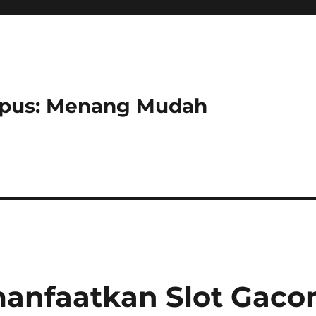
ympus: Menang Mudah
manfaatkan Slot Gaco