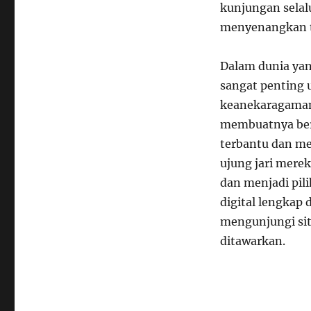
kunjungan sela
menyenangkan 
Dalam dunia yang
sangat penting 
keanekaragaman 
membuatnya ber
terbantu dan me
ujung jari merek
dan menjadi pil
digital lengkap 
mengunjungi si
ditawarkan.