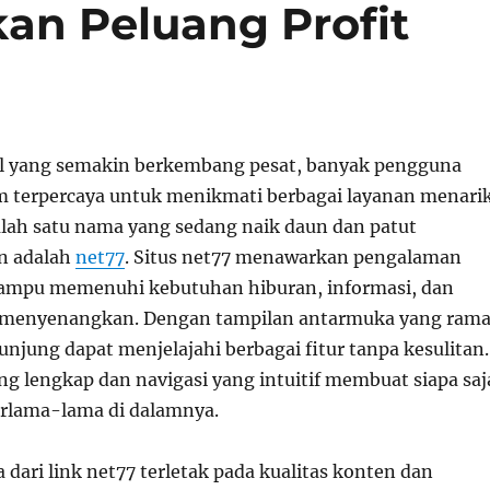
an Peluang Profit
al yang semakin berkembang pesat, banyak pengguna
m terpercaya untuk menikmati berbagai layanan menari
Salah satu nama yang sedang naik daun dan patut
n adalah
net77
. Situs net77 menawarkan pengalaman
ampu memenuhi kebutuhan hiburan, informasi, dan
ra menyenangkan. Dengan tampilan antarmuka yang ram
njung dapat menjelajahi berbagai fitur tanpa kesulitan.
ng lengkap dan navigasi yang intuitif membuat siapa saj
rlama-lama di dalamnya.
dari link net77 terletak pada kualitas konten dan