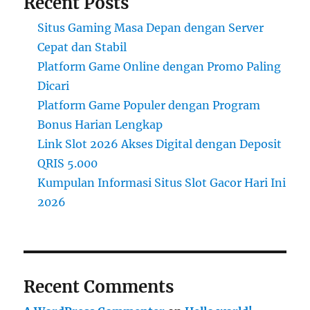
Recent Posts
Situs Gaming Masa Depan dengan Server
Cepat dan Stabil
Platform Game Online dengan Promo Paling
Dicari
Platform Game Populer dengan Program
Bonus Harian Lengkap
Link Slot 2026 Akses Digital dengan Deposit
QRIS 5.000
Kumpulan Informasi Situs Slot Gacor Hari Ini
2026
Recent Comments