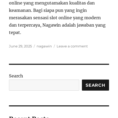
online yang mengutamakan kualitas dan
keamanan. Bagi siapa pun yang ingin
merasakan sensasi slot online yang modern
dan terpercaya, Nagawin adalah jawaban yang
tepat.
Posted
Tags
on
June 29, 2025
nagawin
Leave a comment
on
Inovasi
Nagawin
dalam
Dunia
Slot
Search
Online:
Menghadirkan
SEARCH
Pengalaman
Bermain
yang
Lebih
Modern