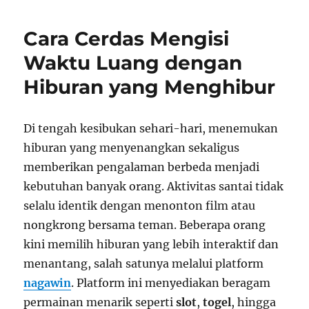
Main
Slot
Cara Cerdas Mengisi
Lebih
Fokus
Waktu Luang dengan
dan
Hiburan yang Menghibur
Menguntungkan
Di tengah kesibukan sehari-hari, menemukan
hiburan yang menyenangkan sekaligus
memberikan pengalaman berbeda menjadi
kebutuhan banyak orang. Aktivitas santai tidak
selalu identik dengan menonton film atau
nongkrong bersama teman. Beberapa orang
kini memilih hiburan yang lebih interaktif dan
menantang, salah satunya melalui platform
nagawin
. Platform ini menyediakan beragam
permainan menarik seperti
slot
,
togel
, hingga