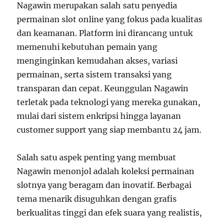
Nagawin merupakan salah satu penyedia
permainan slot online yang fokus pada kualitas
dan keamanan. Platform ini dirancang untuk
memenuhi kebutuhan pemain yang
menginginkan kemudahan akses, variasi
permainan, serta sistem transaksi yang
transparan dan cepat. Keunggulan Nagawin
terletak pada teknologi yang mereka gunakan,
mulai dari sistem enkripsi hingga layanan
customer support yang siap membantu 24 jam.
Salah satu aspek penting yang membuat
Nagawin menonjol adalah koleksi permainan
slotnya yang beragam dan inovatif. Berbagai
tema menarik disuguhkan dengan grafis
berkualitas tinggi dan efek suara yang realistis,