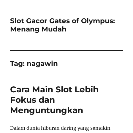
Slot Gacor Gates of Olympus:
Menang Mudah
Tag:
nagawin
Cara Main Slot Lebih
Fokus dan
Menguntungkan
Dalam dunia hiburan daring yang semakin