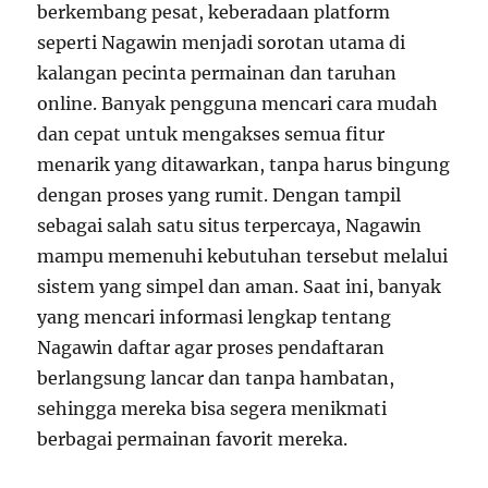
berkembang pesat, keberadaan platform
seperti Nagawin menjadi sorotan utama di
kalangan pecinta permainan dan taruhan
online. Banyak pengguna mencari cara mudah
dan cepat untuk mengakses semua fitur
menarik yang ditawarkan, tanpa harus bingung
dengan proses yang rumit. Dengan tampil
sebagai salah satu situs terpercaya, Nagawin
mampu memenuhi kebutuhan tersebut melalui
sistem yang simpel dan aman. Saat ini, banyak
yang mencari informasi lengkap tentang
Nagawin daftar agar proses pendaftaran
berlangsung lancar dan tanpa hambatan,
sehingga mereka bisa segera menikmati
berbagai permainan favorit mereka.