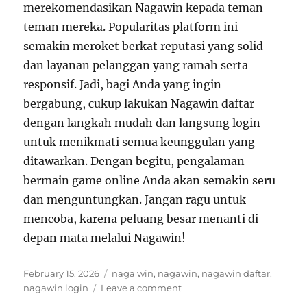
merekomendasikan Nagawin kepada teman-
teman mereka. Popularitas platform ini
semakin meroket berkat reputasi yang solid
dan layanan pelanggan yang ramah serta
responsif. Jadi, bagi Anda yang ingin
bergabung, cukup lakukan Nagawin daftar
dengan langkah mudah dan langsung login
untuk menikmati semua keunggulan yang
ditawarkan. Dengan begitu, pengalaman
bermain game online Anda akan semakin seru
dan menguntungkan. Jangan ragu untuk
mencoba, karena peluang besar menanti di
depan mata melalui Nagawin!
Posted
Tags
February 15, 2026
naga win
,
nagawin
,
nagawin daftar
,
on
on
nagawin login
Leave a comment
Cara