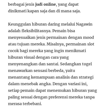
berbagai jenis
judi online
, yang dapat
dinikmati kapan saja dan di mana saja.
Keunggulan hiburan daring melalui Nagawin
adalah fleksibilitasnya. Pemain bisa
menyesuaikan jenis permainan dengan mood
atau tujuan mereka. Misalnya, permainan slot
cocok bagi mereka yang ingin menikmati
hiburan visual dengan cara yang
menyenangkan dan santai. Sedangkan togel
menawarkan sensasi berbeda, yaitu
menantang kemampuan analisis dan strategi
dalam menebak angka. Dengan variasi ini,
setiap pemain dapat menemukan hiburan yang
paling sesuai dengan preferensi mereka tanpa
merasa terbebani.