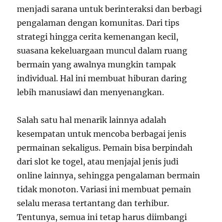
menjadi sarana untuk berinteraksi dan berbagi
pengalaman dengan komunitas. Dari tips
strategi hingga cerita kemenangan kecil,
suasana kekeluargaan muncul dalam ruang
bermain yang awalnya mungkin tampak
individual. Hal ini membuat hiburan daring
lebih manusiawi dan menyenangkan.
Salah satu hal menarik lainnya adalah
kesempatan untuk mencoba berbagai jenis
permainan sekaligus. Pemain bisa berpindah
dari slot ke togel, atau menjajal jenis judi
online lainnya, sehingga pengalaman bermain
tidak monoton. Variasi ini membuat pemain
selalu merasa tertantang dan terhibur.
Tentunya, semua ini tetap harus diimbangi