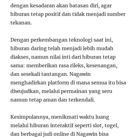
dengan kesadaran akan batasan diri, agar
hiburan tetap positif dan tidak menjadi sumber
tekanan.
Dengan perkembangan teknologi saat ini,
hiburan daring telah menjadi lebih mudah
diakses, namun nilai inti dari hiburan tetap
sama: memberikan rasa rileks, kesenangan,
dan sesekali tantangan. Nagawin
menghadirkan platform di mana semua itu bisa
diwujudkan, melalui permainan yang seru
namun tetap aman dan terkendali.
Kesimpulannya, menikmati waktu luang
melalui hiburan interaktif seperti slot, togel,
dan berbagai judi online di Nagawin bisa