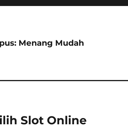
ympus: Menang Mudah
lih Slot Online