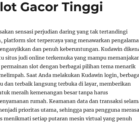
lot Gacor Tinggi
sakan sensasi perjudian daring yang tak tertandingi
, platform slot terpercaya yang menawarkan pengalam
engasyikkan dan penuh keberuntungan. Kudawin diken
atu situs judi online terkemuka yang mampu memanjaka
permainan slot dengan berbagai pilihan tema menarik
 melimpah. Saat Anda melakukan Kudawin login, berbaga
ru dan terbaik langsung terbuka di layar, memberikan
ntuk meraih kemenangan besar tanpa harus
enyamanan rumah. Keamanan data dan transaksi selam
menjadi prioritas utama, sehingga para pengguna meras
s menikmati setiap putaran mesin virtual yang penuh