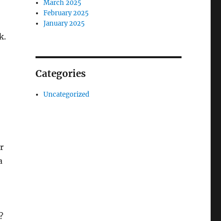
March 2025
February 2025
January 2025
k.
Categories
Uncategorized
r
a
?