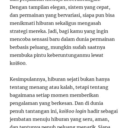
Dengan tampilan elegan, sistem yang cepat,
dan permainan yang bervariasi, siapa pun bisa
menikmati hiburan sekaligus mengasah
strategi mereka. Jadi, bagi kamu yang ingin
mencoba sensasi baru dalam dunia permainan
berbasis peluang, mungkin sudah saatnya
membuka pintu keberuntunganmu lewat
koi800.
Kesimpulannya, hiburan sejati bukan hanya
tentang menang atau kalah, tetapi tentang
bagaimana setiap momen memberikan
pengalaman yang berkesan. Dan di dunia
penuh tantangan ini,
koi800 login
hadir sebagai
jembatan menuju hiburan yang seru, aman,
dan tentunya penuh peluang menarik. Siapa