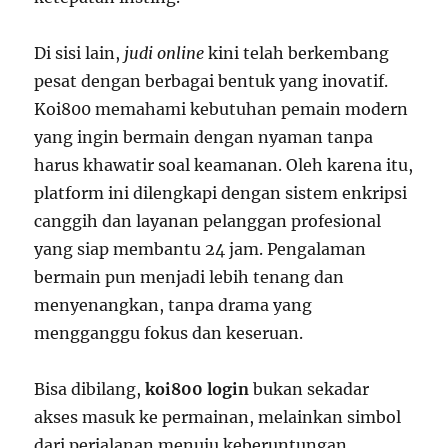
Di sisi lain,
judi online
kini telah berkembang
pesat dengan berbagai bentuk yang inovatif.
Koi800 memahami kebutuhan pemain modern
yang ingin bermain dengan nyaman tanpa
harus khawatir soal keamanan. Oleh karena itu,
platform ini dilengkapi dengan sistem enkripsi
canggih dan layanan pelanggan profesional
yang siap membantu 24 jam. Pengalaman
bermain pun menjadi lebih tenang dan
menyenangkan, tanpa drama yang
mengganggu fokus dan keseruan.
Bisa dibilang,
koi800 login
bukan sekadar
akses masuk ke permainan, melainkan simbol
dari perjalanan menuju keberuntungan.