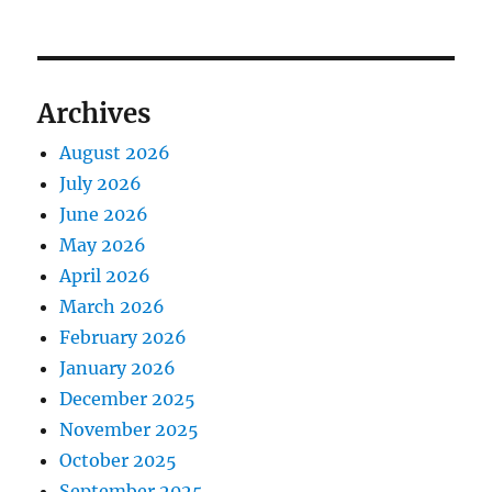
Archives
August 2026
July 2026
June 2026
May 2026
April 2026
March 2026
February 2026
January 2026
December 2025
November 2025
October 2025
September 2025