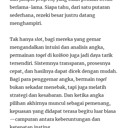
berlama-lama. Siapa tahu, dari satu putaran
sederhana, rezeki besar justru datang
menghampiri.
Tak hanya
slot
, bagi mereka yang gemar
mengandalkan intuisi dan analisis angka,
permainan
togel
di koi800 juga jadi daya tarik
tersendiri. Sistemnya transparan, prosesnya
cepat, dan hasilnya dapat dicek dengan mudah.
Bagi para penggemar angka, bermain
togel
bukan sekadar menebak, tapi juga melatih
strategi dan kesabaran. Dan ketika angka
pilihan akhirnya muncul sebagai pemenang,
kepuasan yang didapat terasa begitu luar biasa
—campuran antara keberuntungan dan
ketepatan insting.