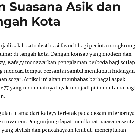
 Suasana Asik dan
ngah Kota
jadi salah satu destinasi favorit bagi pecinta nongkron
liner di tengah kota. Dengan konsep yang modern dan
zy, Kafe77 menawarkan pengalaman berbeda bagi setiap
g mencari tempat bersantai sambil menikmati hidangan
an segar. Artikel ini akan membahas berbagai aspek
fe77 yang membuatnya layak menjadi pilihan utama bag
n.
ulan utama dari Kafe77 terletak pada desain interiornya
an nyaman. Pengunjung dapat menikmati suasana santa
 yang stylish dan pencahayaan lembut, menciptakan