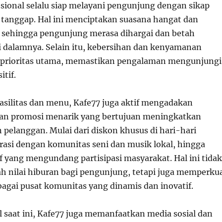
sional selalu siap melayani pengunjung dengan sikap
 tanggap. Hal ini menciptakan suasana hangat dan
sehingga pengunjung merasa dihargai dan betah
 dalamnya. Selain itu, kebersihan dan kenyamanan
 prioritas utama, memastikan pengalaman mengunjungi
itif.
 fasilitas dan menu, Kafe77 juga aktif mengadakan
dan promosi menarik yang bertujuan meningkatkan
 pelanggan. Mulai dari diskon khusus di hari-hari
orasi dengan komunitas seni dan musik lokal, hingga
f yang mengundang partisipasi masyarakat. Hal ini tidak
nilai hiburan bagi pengunjung, tetapi juga memperku
bagai pusat komunitas yang dinamis dan inovatif.
l saat ini, Kafe77 juga memanfaatkan media sosial dan