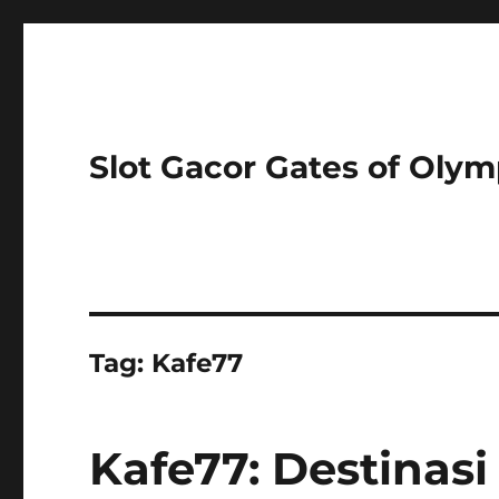
Slot Gacor Gates of Ol
Tag:
Kafe77
Kafe77: Destinas