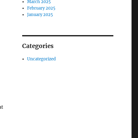
March 2025
February 2025
January 2025
Categories
Uncategorized
at