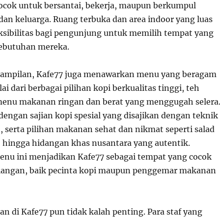
ocok untuk bersantai, bekerja, maupun berkumpul
an keluarga. Ruang terbuka dan area indoor yang luas
sibilitas bagi pengunjung untuk memilih tempat yang
kebutuhan mereka.
i tampilan, Kafe77 juga menawarkan menu yang beragam
ai dari berbagai pilihan kopi berkualitas tinggi, teh
menu makanan ringan dan berat yang menggugah selera
 dengan sajian kopi spesial yang disajikan dengan teknik
 serta pilihan makanan sehat dan nikmat seperti salad
, hingga hidangan khas nusantara yang autentik.
nu ini menjadikan Kafe77 sebagai tempat yang cocok
langan, baik pecinta kopi maupun penggemar makanan
an di Kafe77 pun tidak kalah penting. Para staf yang