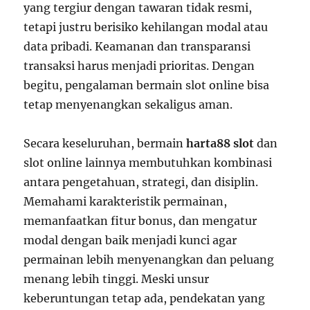
yang tergiur dengan tawaran tidak resmi,
tetapi justru berisiko kehilangan modal atau
data pribadi. Keamanan dan transparansi
transaksi harus menjadi prioritas. Dengan
begitu, pengalaman bermain slot online bisa
tetap menyenangkan sekaligus aman.
Secara keseluruhan, bermain
harta88 slot
dan
slot online lainnya membutuhkan kombinasi
antara pengetahuan, strategi, dan disiplin.
Memahami karakteristik permainan,
memanfaatkan fitur bonus, dan mengatur
modal dengan baik menjadi kunci agar
permainan lebih menyenangkan dan peluang
menang lebih tinggi. Meski unsur
keberuntungan tetap ada, pendekatan yang