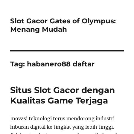
Slot Gacor Gates of Olympus:
Menang Mudah
Tag:
habanero88 daftar
Situs Slot Gacor dengan
Kualitas Game Terjaga
Inovasi teknologi terus mendorong industri
hiburan digital ke tingkat yang lebih tinggi.