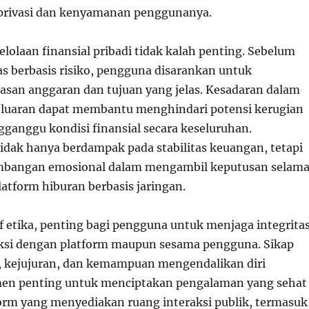
privasi dan kenyamanan penggunanya.
ngelolaan finansial pribadi tidak kalah penting. Sebelum
as berbasis risiko, pengguna disarankan untuk
san anggaran dan tujuan yang jelas. Kesadaran dalam
luaran dapat membantu menghindari potensi kerugian
ganggu kondisi finansial secara keseluruhan.
tidak hanya berdampak pada stabilitas keuangan, tetapi
imbangan emosional dalam mengambil keputusan selam
platform hiburan berbasis jaringan.
f etika, penting bagi pengguna untuk menjaga integrita
ksi dengan platform maupun sesama pengguna. Sikap
, kejujuran, dan kemampuan mengendalikan diri
en penting untuk menciptakan pengalaman yang sehat
orm yang menyediakan ruang interaksi publik, termasuk