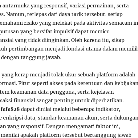
n antarmuka yang responsif, variasi permainan, serta
 Namun, terlepas dari daya tarik tersebut, setiap
memahami risiko yang melekat pada aktivitas semacam in
utusan yang bersifat impulsif dapat memicu
nsial yang tidak diinginkan. Oleh karena itu, sikap
nuh pertimbangan menjadi fondasi utama dalam memili
 dengan tanggung jawab.
k yang kerap menjadi tolak ukur sebuah platform adalah
ormasi. Fitur seperti akses pada ketentuan dan kebijaka
tem keamanan data pengguna, serta kejelasan
aksi finansial sangat penting untuk diperhatikan.
i
fafa828
dapat dinilai melalui beberapa indikator,
 enkripsi data, standar keamanan akun, serta dukunga
an yang responsif. Dengan mengamati faktor ini,
menilai apakah platform tersebut bertanggung jawab