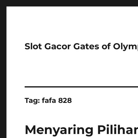
Slot Gacor Gates of Ol
Tag:
fafa 828
Menyaring Piliha