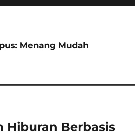
ympus: Menang Mudah
n Hiburan Berbasis