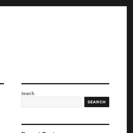
Search
SEARCH