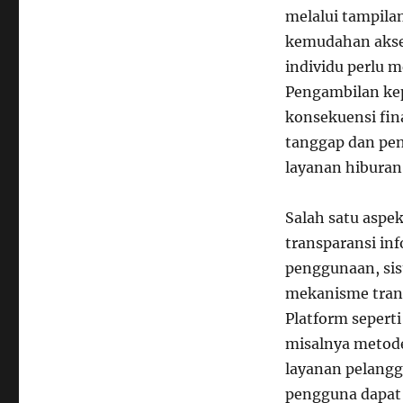
melalui tampila
kemudahan akses.
individu perlu 
Pengambilan kep
konsekuensi fina
tanggap dan pe
layanan hiburan
Salah satu aspe
transparansi inf
penggunaan, sis
mekanisme trans
Platform sepert
misalnya metode
layanan pelangg
pengguna dapat 