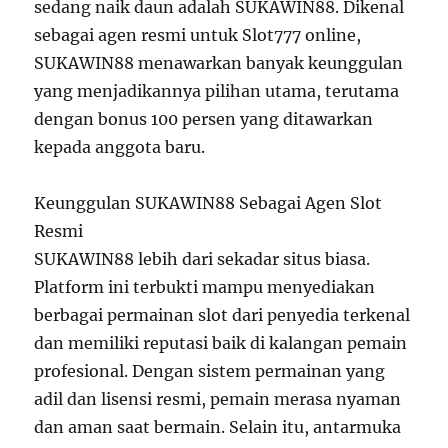
sedang naik daun adalah SUKAWIN88. Dikenal
sebagai agen resmi untuk Slot777 online,
SUKAWIN88 menawarkan banyak keunggulan
yang menjadikannya pilihan utama, terutama
dengan bonus 100 persen yang ditawarkan
kepada anggota baru.
Keunggulan SUKAWIN88 Sebagai Agen Slot
Resmi
SUKAWIN88 lebih dari sekadar situs biasa.
Platform ini terbukti mampu menyediakan
berbagai permainan slot dari penyedia terkenal
dan memiliki reputasi baik di kalangan pemain
profesional. Dengan sistem permainan yang
adil dan lisensi resmi, pemain merasa nyaman
dan aman saat bermain. Selain itu, antarmuka