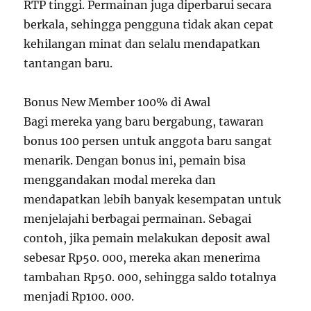
RTP tinggi. Permainan juga diperbarui secara
berkala, sehingga pengguna tidak akan cepat
kehilangan minat dan selalu mendapatkan
tantangan baru.
Bonus New Member 100% di Awal
Bagi mereka yang baru bergabung, tawaran
bonus 100 persen untuk anggota baru sangat
menarik. Dengan bonus ini, pemain bisa
menggandakan modal mereka dan
mendapatkan lebih banyak kesempatan untuk
menjelajahi berbagai permainan. Sebagai
contoh, jika pemain melakukan deposit awal
sebesar Rp50. 000, mereka akan menerima
tambahan Rp50. 000, sehingga saldo totalnya
menjadi Rp100. 000.