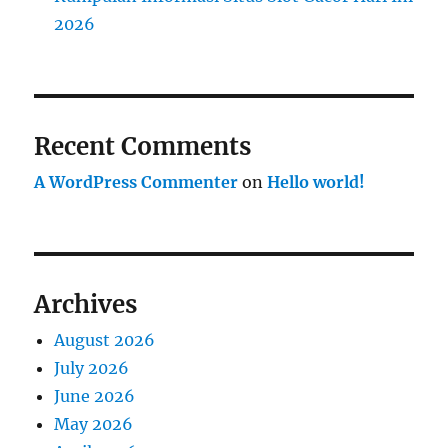
2026
Recent Comments
A WordPress Commenter
on
Hello world!
Archives
August 2026
July 2026
June 2026
May 2026