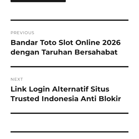
Post
PREVIOUS
navigation
Bandar Toto Slot Online 2026
Previous
post:
dengan Taruhan Bersahabat
NEXT
Link Login Alternatif Situs
Next
post:
Trusted Indonesia Anti Blokir