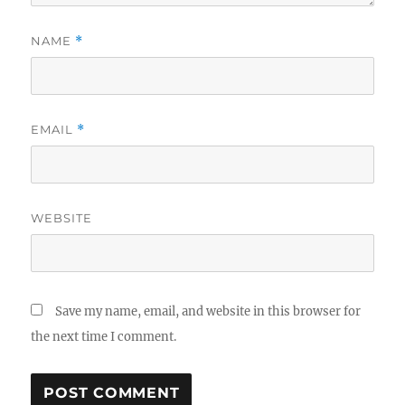
NAME
*
EMAIL
*
WEBSITE
Save my name, email, and website in this browser for
the next time I comment.