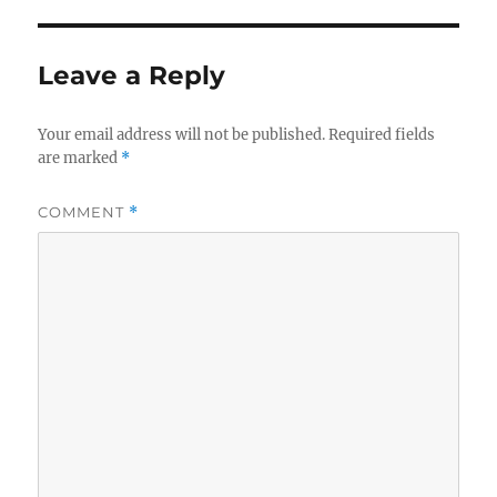
Leave a Reply
Your email address will not be published.
Required fields
are marked
*
COMMENT
*