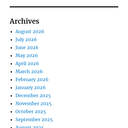
Archives
August 2026
July 2026
June 2026
May 2026
April 2026
March 2026
February 2026
January 2026
December 2025
November 2025
October 2025
September 2025
August 2025