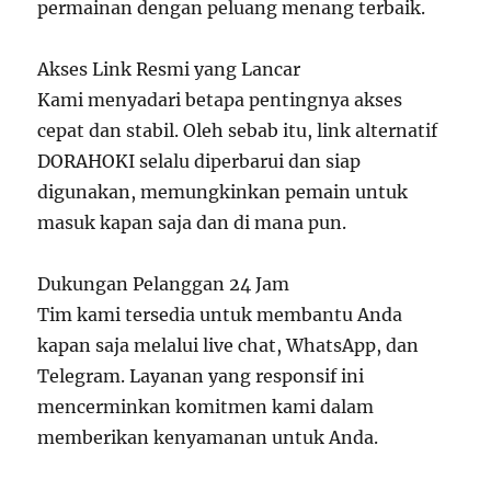
permainan dengan peluang menang terbaik.
Akses Link Resmi yang Lancar
Kami menyadari betapa pentingnya akses
cepat dan stabil. Oleh sebab itu, link alternatif
DORAHOKI selalu diperbarui dan siap
digunakan, memungkinkan pemain untuk
masuk kapan saja dan di mana pun.
Dukungan Pelanggan 24 Jam
Tim kami tersedia untuk membantu Anda
kapan saja melalui live chat, WhatsApp, dan
Telegram. Layanan yang responsif ini
mencerminkan komitmen kami dalam
memberikan kenyamanan untuk Anda.