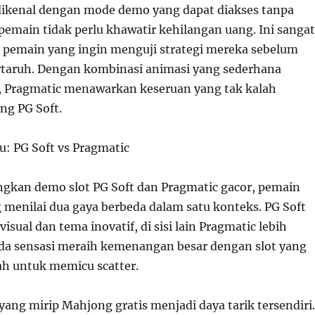
dikenal dengan mode demo yang dapat diakses tanpa
pemain tidak perlu khawatir kehilangan uang. Ini sangat
 pemain yang ingin menguji strategi mereka sebelum
taruh. Dengan kombinasi animasi yang sederhana
 Pragmatic menawarkan keseruan yang tak kalah
ng PG Soft.
u: PG Soft vs Pragmatic
kan demo slot PG Soft dan Pragmatic gacor, pemain
g menilai dua gaya berbeda dalam satu konteks. PG Soft
visual dan tema inovatif, di sisi lain Pragmatic lebih
a sensasi meraih kemenangan besar dengan slot yang
h untuk memicu scatter.
yang mirip Mahjong gratis menjadi daya tarik tersendiri.