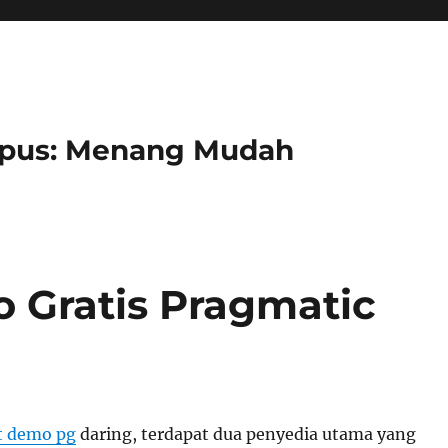
ympus: Menang Mudah
o Gratis Pragmatic
t demo pg
daring, terdapat dua penyedia utama yang