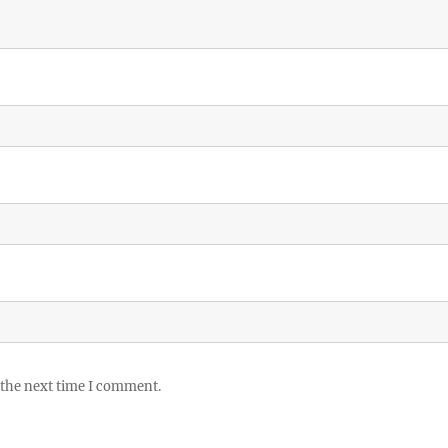
 the next time I comment.