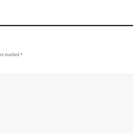
 are marked
*