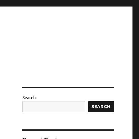
Search
SEARCH