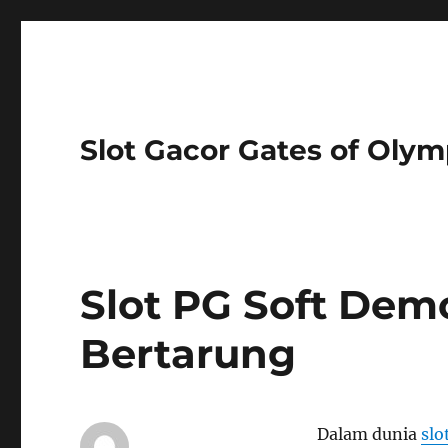
Slot Gacor Gates of Ol
Slot PG Soft Dem
Bertarung
Dalam dunia
slo