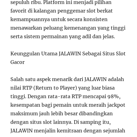
sepuluh ribu. Platform ini menjadi pilihan
favorit di kalangan penggemar slot berkat
kemampuannya untuk secara konsisten
menawarkan peluang kemenangan yang tinggi
serta sistem permainan yang adil dan jelas.
Keunggulan Utama JALAWIN Sebagai Situs Slot
Gacor
Salah satu aspek menarik dari JALAWIN adalah
nilai RTP (Return to Player) yang luar biasa
tinggi. Dengan rata-rata RTP mencapai 98%,
kesempatan bagi pemain untuk meraih jackpot
maksimum jauh lebih besar dibandingkan
dengan situs slot lainnya. Di samping itu,
JALAWIN menjalin kemitraan dengan sejumlah