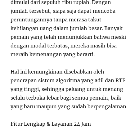
dimulai dari sepuluh ribu rupiah. Dengan
jumlah tersebut, siapa saja dapat mencoba
peruntungannya tanpa merasa takut
kehilangan uang dalam jumlah besar. Banyak
pemain yang telah menunjukkan bahwa meski
dengan modal terbatas, mereka masih bisa
meraih kemenangan yang berarti.
Hal ini kemungkinan disebabkan oleh
penerapan sistem algoritma yang adil dan RTP
yang tinggi, sehingga peluang untuk menang
selalu terbuka lebar bagi semua pemain, baik
yang baru maupun yang sudah berpengalaman.
Fitur Lengkap & Layanan 24 Jam