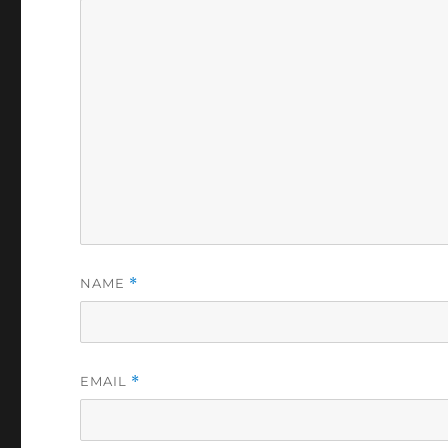
NAME
*
EMAIL
*