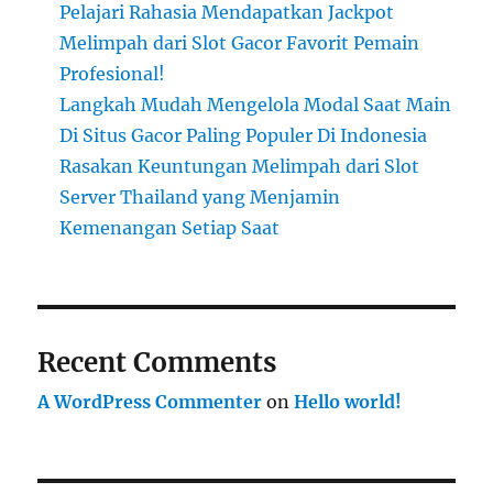
Pelajari Rahasia Mendapatkan Jackpot
Melimpah dari Slot Gacor Favorit Pemain
Profesional!
Langkah Mudah Mengelola Modal Saat Main
Di Situs Gacor Paling Populer Di Indonesia
Rasakan Keuntungan Melimpah dari Slot
Server Thailand yang Menjamin
Kemenangan Setiap Saat
Recent Comments
A WordPress Commenter
on
Hello world!