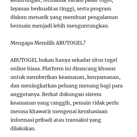
keuntungan, termasuk variasi pasar togel,
layanan berkualitas tinggi, serta program
diskon menarik yang membuat pengalaman
bermain menjadi lebih menguntungkan.
Mengapa Memilih ABUTOGEL?
ABUTOGEL bukan hanya sekadar situs togel
online biasa. Platform ini dirancang khusus
untuk memberikan keamanan, kenyamanan,
dan meningkatkan peluang menang bagi para
anggotanya. Berkat dukungan sistem
keamanan yang canggih, pemain tidak perlu
merasa khawatir mengenai kerahasiaan
informasi pribadi atau transaksi yang
dilakukan.