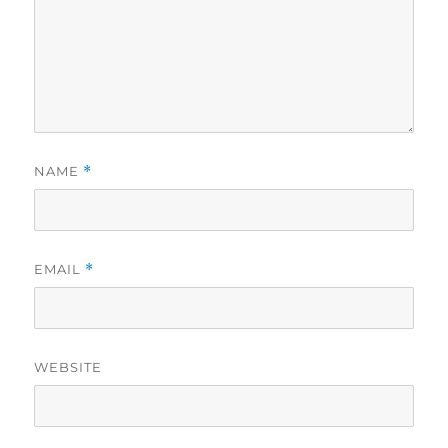
NAME
*
EMAIL
*
WEBSITE