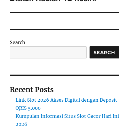
Search
SEARCH
Recent Posts
Link Slot 2026 Akses Digital dengan Deposit
QRIS 5.000
Kumpulan Informasi Situs Slot Gacor Hari Ini
2026