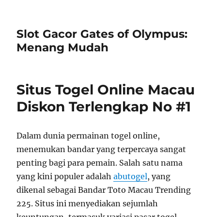
Slot Gacor Gates of Olympus:
Menang Mudah
Situs Togel Online Macau
Diskon Terlengkap No #1
Dalam dunia permainan togel online,
menemukan bandar yang terpercaya sangat
penting bagi para pemain. Salah satu nama
yang kini populer adalah
abutogel
, yang
dikenal sebagai Bandar Toto Macau Trending
225. Situs ini menyediakan sejumlah