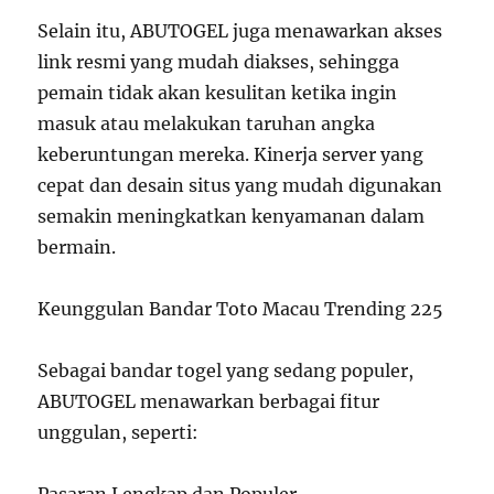
Selain itu, ABUTOGEL juga menawarkan akses
link resmi yang mudah diakses, sehingga
pemain tidak akan kesulitan ketika ingin
masuk atau melakukan taruhan angka
keberuntungan mereka. Kinerja server yang
cepat dan desain situs yang mudah digunakan
semakin meningkatkan kenyamanan dalam
bermain.
Keunggulan Bandar Toto Macau Trending 225
Sebagai bandar togel yang sedang populer,
ABUTOGEL menawarkan berbagai fitur
unggulan, seperti: