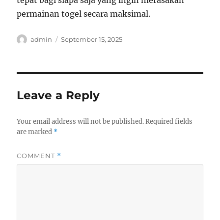
tepat bagi siapa saja yang ingin merasakan
permainan togel secara maksimal.
Author
Posted
admin
September 15, 2025
on
Leave a Reply
Your email address will not be published.
Required fields
are marked
*
COMMENT
*