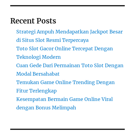
Recent Posts
Strategi Ampuh Mendapatkan Jackpot Besar
di Situs Slot Resmi Terpercaya
Toto Slot Gacor Online Tercepat Dengan
Teknologi Modern
Cuan Gede Dari Permainan Toto Slot Dengan
Modal Bersahabat
Temukan Game Online Trending Dengan
Fitur Terlengkap
Kesempatan Bermain Game Online Viral
dengan Bonus Melimpah