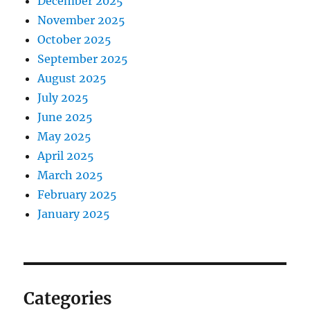
December 2025
November 2025
October 2025
September 2025
August 2025
July 2025
June 2025
May 2025
April 2025
March 2025
February 2025
January 2025
Categories