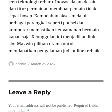
tren teknologi terbaru. Inovasi dalam desain
dan fitur permainan membuat pemain tidak
cepat bosan. Kemudahan akses melalui
berbagai perangkat seperti ponsel dan
komputer memastikan kenyamanan bermain
kapan saja. Keunggulan ini menjadikan link
slot Maxwin pilihan utama untuk
mendapatkan pengalaman judi online terbaik.
Author
Posted
admin
March 23, 2026
on
Leave a Reply
Your email address will not be published.
Required fields
are marked
*